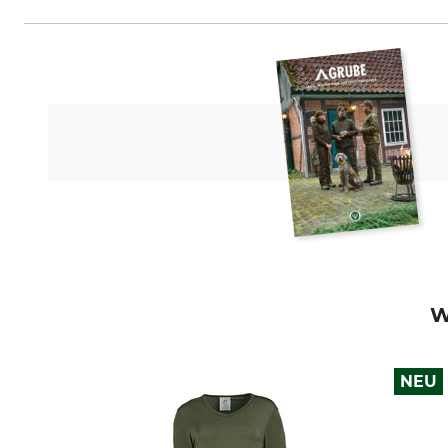
HART - EVIA GROUP, C/ Barrena 1
W
NEU