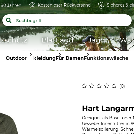
Kostenloser Rückversand
Sicheres & e
t 80 Jahren
tsschutz
Blattjagd
Jagd
Wal
Outdoor
Bekleidung
Für Damen
Funktionswäsche
0
Hart Langarm
Geeignet als Base- oder
Gewebe. Innenfutter in 
Wärmeisolierung. Schnel