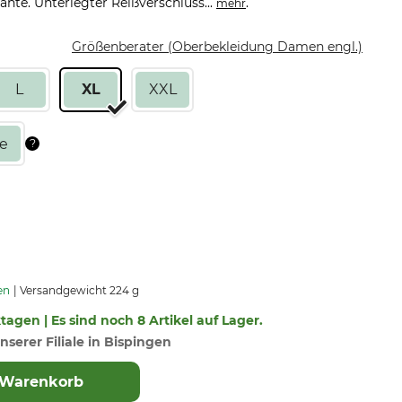
hte. Unterlegter Reißverschluss...
.
mehr
Größenberater (Oberbekleidung Damen engl.)
L
XL
XXL
en
Versandgewicht 224 g
ktagen | Es sind noch 8 Artikel auf Lager.
nserer Filiale in Bispingen
 Warenkorb