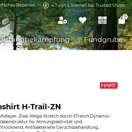
infaches Bezahlen
4.7 von 5 Sternen bei Trusted Shops
0
dbrandbekämpfung
Fundgrube
shirt H-Trail-ZN
 Midlayer. Zwei-Wege-Stretch durch XTretch Dynamic-
Wabenstruktur für Atmungsaktivität und
ltrocknend. Antibakterielle Geruchsbehandlung.