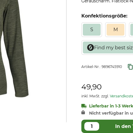
Geräuscharm. Flatlock-Nä
Konfektionsgröße:
S
M
Artikel-Nr.:
9896745910
49,90
inkl. MwSt. zzgl.
Versandkost
Lieferbar in 1-3 Wer
Nicht verfügbar in u
In den