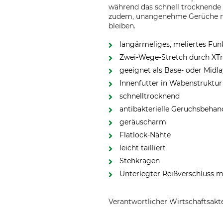
während das schnell trocknende Ma
zudem, unangenehme Gerüche nach
bleiben.
langärmeliges, meliertes Fun
Zwei-Wege-Stretch durch X
geeignet als Base- oder Midl
Innenfutter in Wabenstruktu
schnelltrocknend
antibakterielle Geruchsbeha
geräuscharm
Flatlock-Nähte
leicht tailliert
Stehkragen
Unterlegter Reißverschluss m
Verantwortlicher Wirtschaftsa