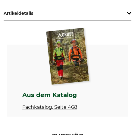
35, 73614 Schorndorf, Germany, www.schwegler-natur.de
Artikeldetails
Marke
Produkttyp
Schwegler
Halbhöhle
Modellbezeichnung
Herstellung
2H
Made in Germany
Breite (außen)
Höhe (außen)
15 cm
20 cm
Tiefe (außen)
Gewicht
20 cm
2,5 kg
Aus dem Katalog
Fachkatalog, Seite 468