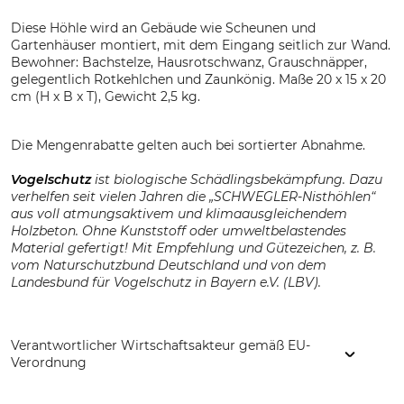
Diese Höhle wird an Gebäude wie Scheunen und
Gartenhäuser montiert, mit dem Eingang seitlich zur Wand.
Bewohner: Bachstelze, Hausrotschwanz, Grauschnäpper,
gelegentlich Rotkehlchen und Zaunkönig. Maße 20 x 15 x 20
cm (H x B x T), Gewicht 2,5 kg.
Die Mengenrabatte gelten auch bei sortierter Abnahme.
Vogelschutz
ist biologische Schädlingsbekämpfung. Dazu
verhelfen seit vielen Jahren die „SCHWEGLER-Nisthöhlen“
aus voll atmungsaktivem und klimaausgleichendem
Holzbeton. Ohne Kunststoff oder umweltbelastendes
Material gefertigt! Mit Empfehlung und Gütezeichen, z. B.
vom Naturschutzbund Deutschland und von dem
Landesbund für Vogelschutz in Bayern e.V. (LBV).
Verantwortlicher Wirtschaftsakteur gemäß EU-
Verordnung
Schwegler Vogel- u. Naturschutzprodukte GmbH, Heinkelstr.