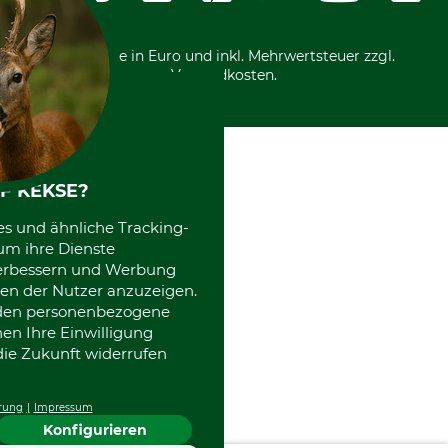
Motorgeräteshop
Nachhaltigkeit
Über uns
Entsorgung und Umwelt
Community
Alle Preise in Euro und inkl. Mehrwertsteuer zzgl.
Datenschutz Print
International
Versandkosten.
Kooperationen
F KEKSE?
es und ähnliche Tracking-
um ihre Dienste
 verbessern und Werbung
en der Nutzer anzuzeigen.
erden personenbezogene
nen Ihre Einwilligung
die Zukunft widerrufen
rung
Impressum
Konfigurieren