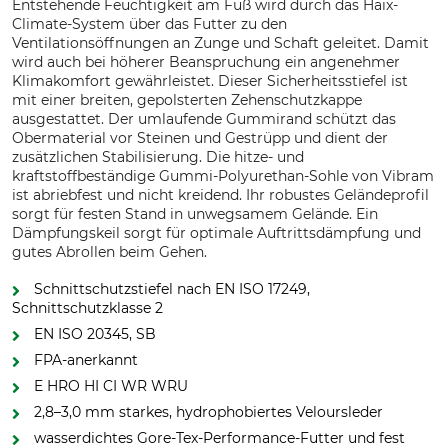
Entstehende Feuchtigkeit am Fuß wird durch das Haix-
Climate-System über das Futter zu den
Ventilationsöffnungen an Zunge und Schaft geleitet. Damit
wird auch bei höherer Beanspruchung ein angenehmer
Klimakomfort gewährleistet. Dieser Sicherheitsstiefel ist
mit einer breiten, gepolsterten Zehenschutzkappe
ausgestattet. Der umlaufende Gummirand schützt das
Obermaterial vor Steinen und Gestrüpp und dient der
zusätzlichen Stabilisierung. Die hitze- und
kraftstoffbeständige Gummi-Polyurethan-Sohle von Vibram
ist abriebfest und nicht kreidend. Ihr robustes Geländeprofil
sorgt für festen Stand in unwegsamem Gelände. Ein
Dämpfungskeil sorgt für optimale Auftrittsdämpfung und
gutes Abrollen beim Gehen.
Schnittschutzstiefel nach EN ISO 17249,
Schnittschutzklasse 2
EN ISO 20345, SB
FPA-anerkannt
E HRO HI CI WR WRU
2,8–3,0 mm starkes, hydrophobiertes Veloursleder
wasserdichtes Gore-Tex-Performance-Futter und fest