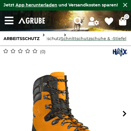
Jetzt
App herunterladen
und Versandkosten sparen!
0
ARBEITSSCHUTZ
Fußschutz
Schnittschutzschuhe & -Stiefel
0