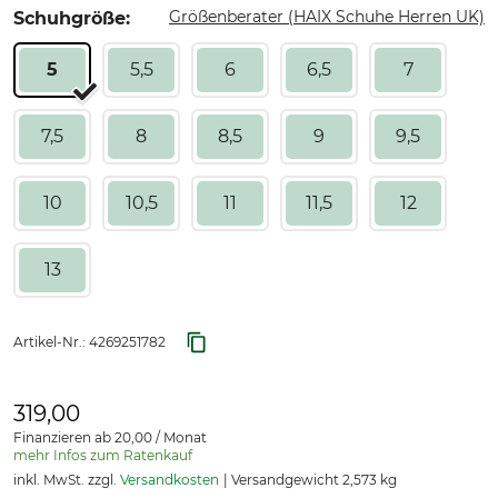
Größenberater (HAIX Schuhe Herren UK)
Schuhgröße:
5
5,5
6
6,5
7
7,5
8
8,5
9
9,5
10
10,5
11
11,5
12
13
Artikel-Nr.:
4269251782
319,00
Finanzieren ab 20,00 / Monat
mehr Infos zum Ratenkauf
inkl. MwSt. zzgl.
Versandkosten
Versandgewicht 2,573 kg