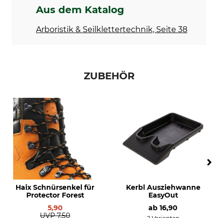
KWF-Prüfzeichen
Produkttyp
Aus dem Katalog
KWF Profi
Schnittschutzstiefel
Arboristik & Seilklettertechnik, Seite 38
Modellbezeichnung
Eigenschaften
Protector Forest 2.1 GTX
Vibram-Sohle
Für
Wasserdichtigkeit
ZUBEHÖR
Damen
wasserdicht
Herren
Schuhgröße (EU)
Herstellung
38
Made in Europe
Farbe
Schuhgröße
5
orange
Haix Schnürsenkel für
Kerbl Ausziehwanne
Protector Forest
EasyOut
5,90
ab
16,90
UVP
7,50