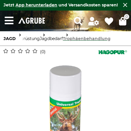
Jetzt
App herunterladen
und Versandkosten sparen!
0
JAGD
Ausrüstung
Jagdbedarf
Trophäenbehandlung
0