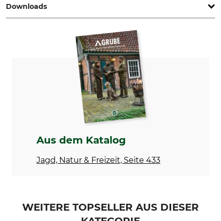
Downloads
Marke
Produkttyp
Hagopur
Trophäenschutz
Sicherheitsdatenblatt | SD_72-213_j17.pdf
Inhalt
Herstellung
400 ml
Made in Germany
Aus dem Katalog
Jagd, Natur & Freizeit, Seite 433
WEITERE TOPSELLER AUS DIESER