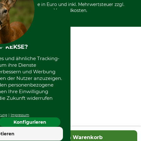
Community
Alle Preise in Euro und inkl. Mehrwertsteuer zzgl.
Datenschutz Print
International
Versandkosten.
Kooperationen
F KEKSE?
es und ähnliche Tracking-
um ihre Dienste
 verbessern und Werbung
en der Nutzer anzuzeigen.
erden personenbezogene
nen Ihre Einwilligung
die Zukunft widerrufen
rung
Impressum
Konfigurieren
tieren
In den Warenkorb