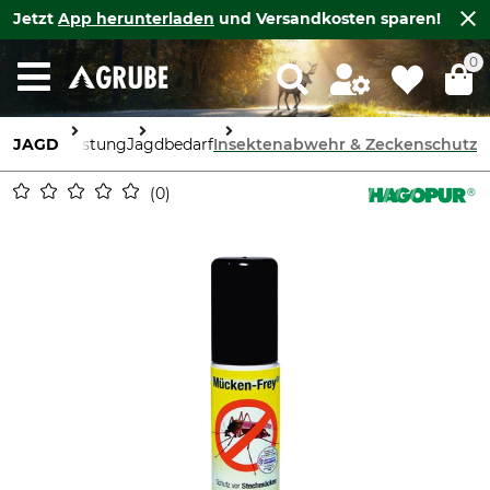
Jetzt
App herunterladen
und Versandkosten sparen!
0
JAGD
Ausrüstung
Jagdbedarf
Insektenabwehr & Zeckenschutz
0