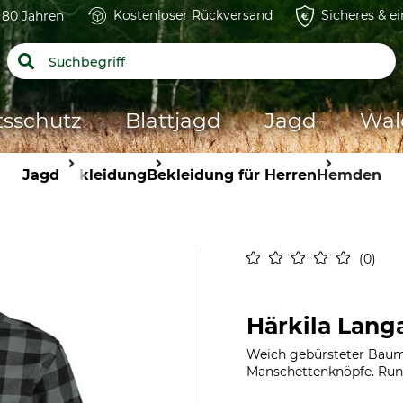
Kostenloser Rückversand
Sicheres & e
t 80 Jahren
tsschutz
Blattjagd
Jagd
Wal
Jagd
Bekleidung
Bekleidung für Herren
Hemden
0
Härkila Lan
Weich gebürsteter Baumwo
Manschettenknöpfe. Run