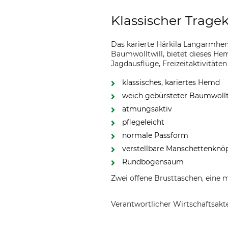
Klassischer Trage
Das karierte Härkila Langarmhem
Baumwolltwill, bietet dieses Hem
Jagdausflüge, Freizeitaktivitäten
klassisches, kariertes Hemd
weich gebürsteter Baumwollt
atmungsaktiv
pflegeleicht
normale Passform
verstellbare Manschettenknö
Rundbogensaum
Zwei offene Brusttaschen, eine
Verantwortlicher Wirtschaftsa
Outfit International A/S, Greve