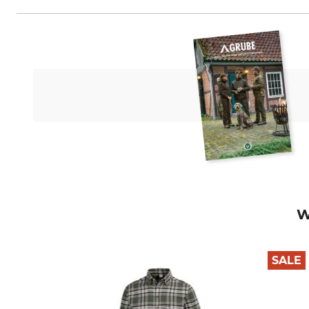
W
SALE