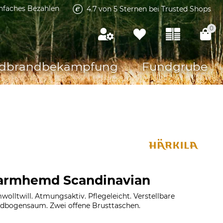
infaches Bezahlen
4.7 von 5 Sternen bei Trusted Shops
0
dbrandbekämpfung
Fundgrube
garmhemd Scandinavian
lltwill. Atmungsaktiv. Pflegeleicht. Verstellbare
dbogensaum. Zwei offene Brusttaschen.