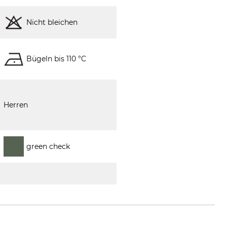
Nicht bleichen
Bügeln bis 110 °C
Herren
green check