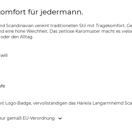
komfort für jedermann.
d Scandinavian vereint traditionellen Stil mit Tragekomfort. G
d eine hohe Weichheit. Das zeitlose Karomuster macht es vielsei
 oder den Alltag.
will
pfe
 mit Logo-Badge, vervollständigen das Härkila Langarmhemd Sca
kteur gemäß EU-Verordnung
 Main 10, 2670 Greve, Denmark, www.harkila.com