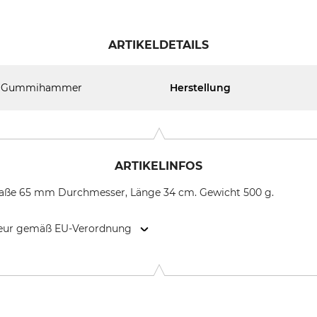
ARTIKELDETAILS
Gummihammer
Herstellung
ARTIKELINFOS
ße 65 mm Durchmesser, Länge 34 cm. Gewicht 500 g.
kteur gemäß EU-Verordnung
 Cliev 19, 51515 Kürten, Germany, www.ha-so.de