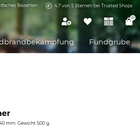
infaches Bezahlen
4.7 von 5 Sternen bei Trusted Shops
0
dbrandbekämpfung
Fundgrube
er
40 mm. Gewicht 500 g.