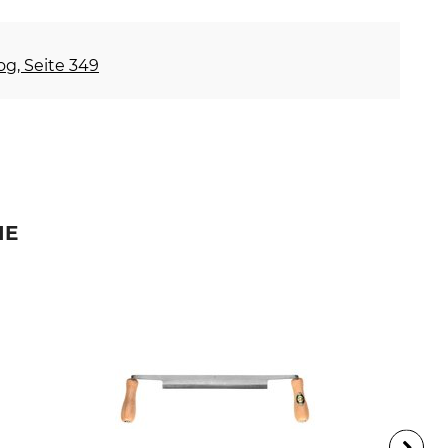
og, Seite 349
IE