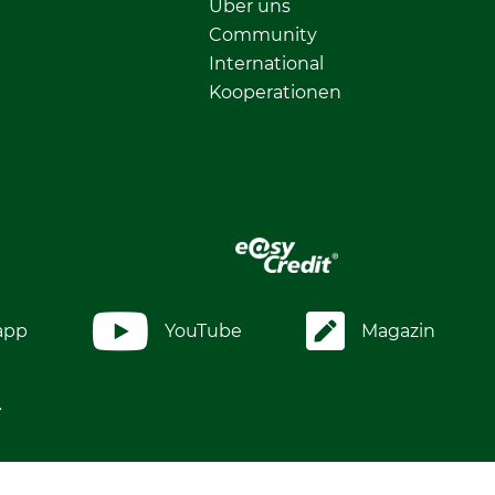
Über uns
Community
International
Kooperationen
app
YouTube
Magazin
.