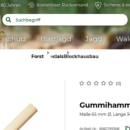
Kostenloser Rückversand
Sicheres & e
t 80 Jahren
tsschutz
Blattjagd
Jagd
Wal
Forst
Specials
Blockhausbau
0
Gummihamm
Maße 65 mm Ø, Länge 3
Artikel-Nr.:
8682199368