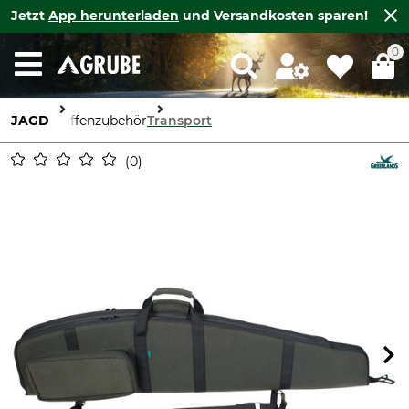
Jetzt
App herunterladen
und Versandkosten sparen!
0
JAGD
Waffenzubehör
Transport
0