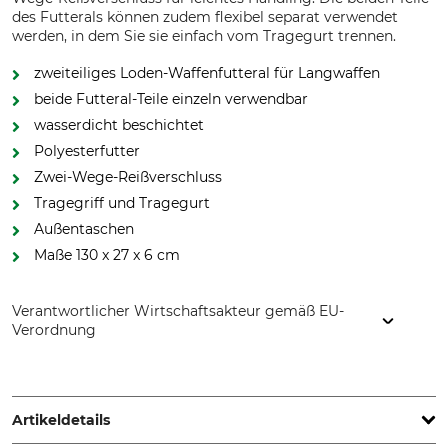
des Futterals können zudem flexibel separat verwendet
werden, in dem Sie sie einfach vom Tragegurt trennen.
zweiteiliges Loden-Waffenfutteral für Langwaffen
beide Futteral-Teile einzeln verwendbar
wasserdicht beschichtet
Polyesterfutter
Zwei-Wege-Reißverschluss
Tragegriff und Tragegurt
Außentaschen
Maße 130 x 27 x 6 cm
Verantwortlicher Wirtschaftsakteur gemäß EU-
Verordnung
Polydaun BV, Edisonstraat 98, 7006 RE Doetinchem,
Netherlands, www.polydaun.nl
Artikeldetails