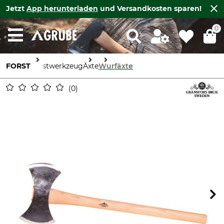
Jetzt
App herunterladen
und Versandkosten sparen!
0
FORST
Forstwerkzeug
Äxte
Wurfäxte
0