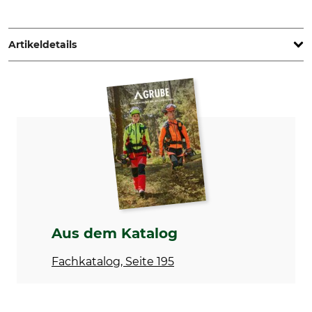
Svalan Logistik AB, Gärdsgårdsvägen 2, 831 77 Östersund,
Sweden, www.gransforsbruk.com
Artikeldetails
Marke
Produkttyp
Gränsfors
Wurfaxt
Herstellung
Holzart
Made in Sweden
Hickory
Kopfgewicht
Länge
1600 g
75 cm
Gewicht
2100 g
Aus dem Katalog
Fachkatalog, Seite 195