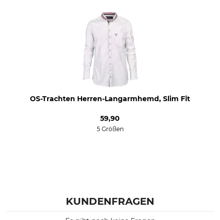
40
Farbe
Konfektionsgröße
weiß-oliv
39/40
OS-Trachten Herren-Langarmhemd, Slim Fit
59,90
5 Größen
KUNDENFRAGEN