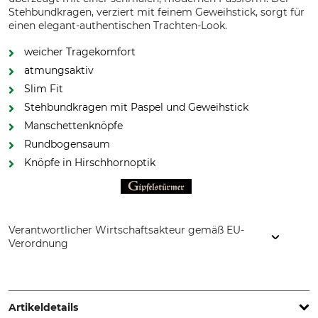
Stehbundkragen, verziert mit feinem Geweihstick, sorgt für
einen elegant-authentischen Trachten-Look.
weicher Tragekomfort
atmungsaktiv
Slim Fit
Stehbundkragen mit Paspel und Geweihstick
Manschettenknöpfe
Rundbogensaum
Knöpfe in Hirschhornoptik
Verantwortlicher Wirtschaftsakteur gemäß EU-
Verordnung
Orbis Textil GmbH & Co. KG, Kruppstr. 20, 58553 Halver,
Germany, www.orbis-textil.de
Artikeldetails