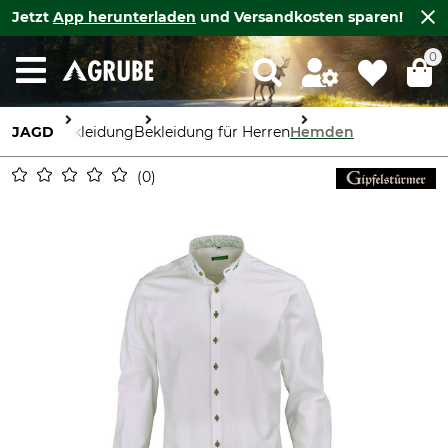
Jetzt
App herunterladen
und Versandkosten sparen!
0
JAGD
Bekleidung
Bekleidung für Herren
Hemden
0