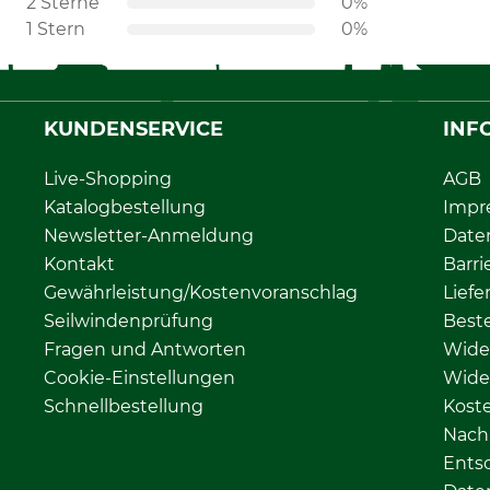
2 Sterne
0%
1 Stern
0%
KUNDENSERVICE
INF
Live-Shopping
AGB
Katalogbestellung
Impr
Newsletter-Anmeldung
Date
Kontakt
Barri
Gewährleistung/Kostenvoranschlag
Liefe
Seilwindenprüfung
Beste
Fragen und Antworten
Wide
Cookie-Einstellungen
Wide
Schnellbestellung
Kost
Nachh
Ents