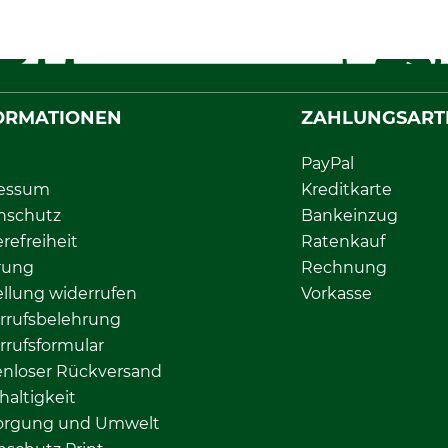
ORMATIONEN
ZAHLUNGSART
PayPal
essum
Kreditkarte
nschutz
Bankeinzug
erefreiheit
Ratenkauf
rung
Rechnung
llung widerrufen
Vorkasse
rrufsbelehrung
rrufsformular
enloser Rückversand
altigkeit
orgung und Umwelt