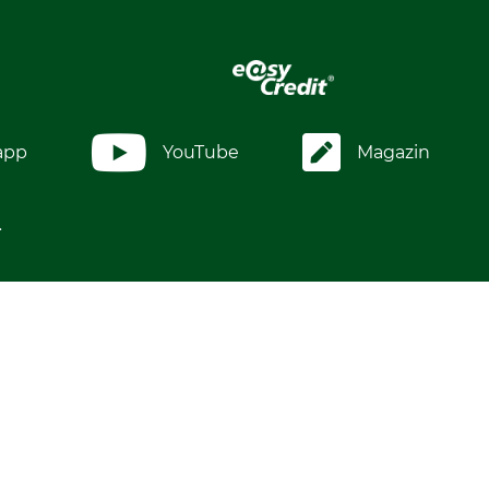
app
YouTube
Magazin
.