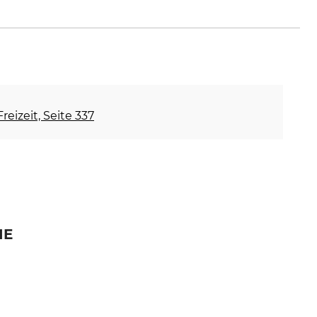
zmann.org
reizeit, Seite 337
IE