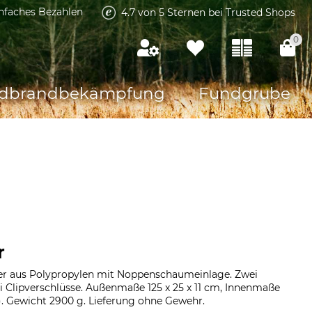
infaches Bezahlen
4.7 von 5 Sternen bei Trusted Shops
0
dbrandbekämpfung
Fundgrube
r
er aus Polypropylen mit Noppenschaumeinlage. Zwei
i Clipverschlüsse. Außenmaße 125 x 25 x 11 cm, Innenmaße
 H). Gewicht 2900 g. Lieferung ohne Gewehr.