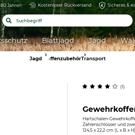
Kostenloser Rückversand
Sicheres & e
t 80 Jahren
tsschutz
Blattjagd
Jagd
Wal
Jagd
Waffenzubehör
Transport
1
Gewehrkoffe
Hartschalen-Gewehrkoff
Zahlenschlösser und zwe
124,5 x 22,2 cm (L x B x