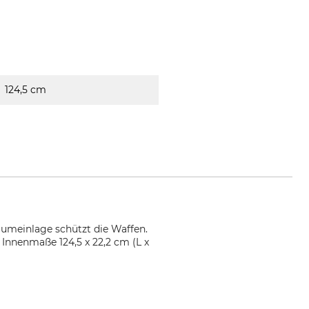
124,5 cm
aumeinlage schützt die Waffen.
 Innenmaße 124,5 x 22,2 cm (L x