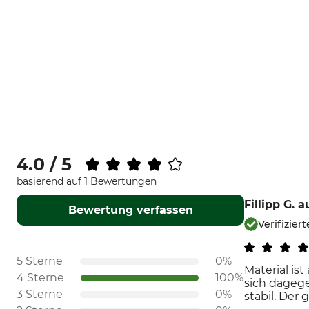
4.0 / 5
basierend auf 1 Bewertungen
Fillipp G.
a
Bewertung verfassen
Verifiziert
5 Sterne
0%
Material is
4 Sterne
100%
sich dagege
3 Sterne
0%
stabil. Der