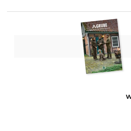
Georg Fritzmann & Söhne GmbH,
W