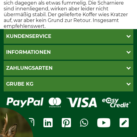
sich dagegen als etwas fummelig. Die Scharniere
sind innenliegend, wirken aber leider nicht
übermäßig stabil. Der gelieferte Koffer wies Kratzer
auf, war aber kein Grund zur Retour. Insgesamt
empfehlenswert.
KUNDENSERVICE
Live-Shopping
INFORMATIONEN
Katalogbestellung
Newsletter-Anmeldung
AGB
ZAHLUNGSARTEN
Kontakt
Impressum
Gewährleistung/Kostenvoranschlag
Datenschutz
PayPal
GRUBE KG
Seilwindenprüfung
Barrierefreiheit
Kreditkarte
Fragen und Antworten
Lieferung
Bankeinzug
Leitbild
Cookie-Einstellungen
Bestellung widerrufen
Ratenkauf
Karriere
Widerrufsbelehrung
Rechnung
Termine
Widerrufsformular
Vorkasse
Ladengeschäft
Kostenloser Rückversand
Motorgeräteshop
Nachhaltigkeit
Über uns