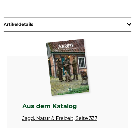
Georg Fritzmann & Söhne GmbH, Bamberger Str. 80, 96154
Burgwindheim, Germany, www.fritzmann.org
Artikeldetails
Produkttyp
Max. Gesamtlänge Waffe
Gewehrkoffer
124,5 cm
Herstellung
Made in Italy
Aus dem Katalog
Jagd, Natur & Freizeit, Seite 337