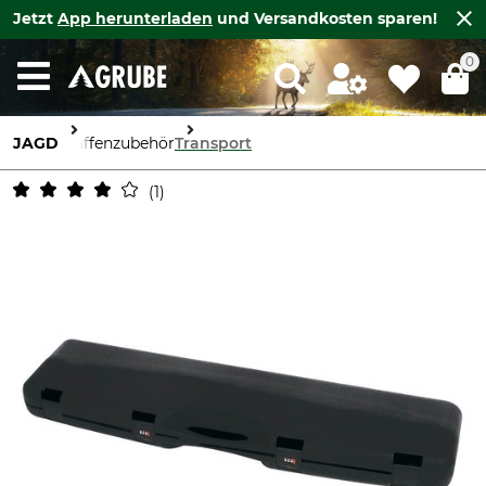
Jetzt
App herunterladen
und Versandkosten sparen!
0
JAGD
Waffenzubehör
Transport
1