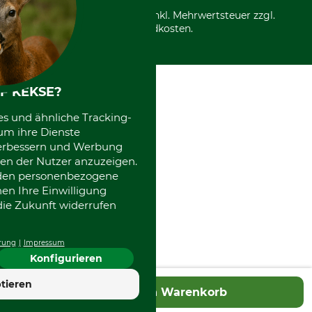
Entsorgung und Umwelt
Community
Alle Preise in Euro und inkl. Mehrwertsteuer zzgl.
Datenschutz Print
International
Versandkosten.
Kooperationen
F KEKSE?
es und ähnliche Tracking-
um ihre Dienste
 verbessern und Werbung
en der Nutzer anzuzeigen.
erden personenbezogene
nen Ihre Einwilligung
die Zukunft widerrufen
rung
Impressum
Konfigurieren
tieren
In den Warenkorb