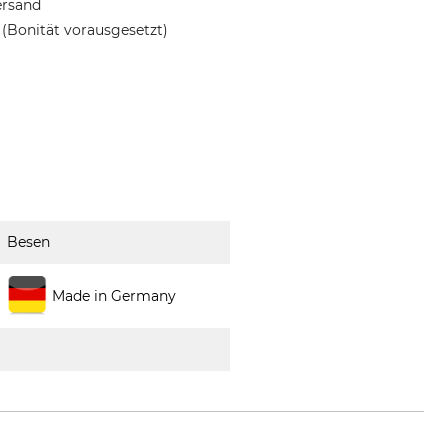
ersand
(Bonität vorausgesetzt)
Besen
Made in Germany