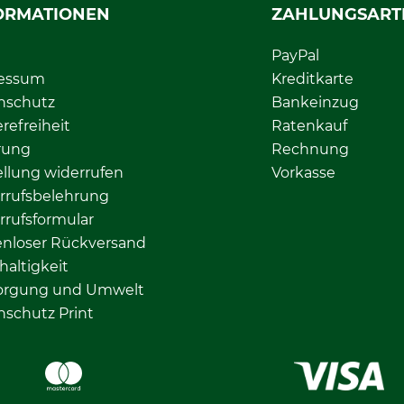
ORMATIONEN
ZAHLUNGSART
PayPal
essum
Kreditkarte
nschutz
Bankeinzug
erefreiheit
Ratenkauf
rung
Rechnung
llung widerrufen
Vorkasse
rrufsbelehrung
rrufsformular
enloser Rückversand
altigkeit
orgung und Umwelt
nschutz Print