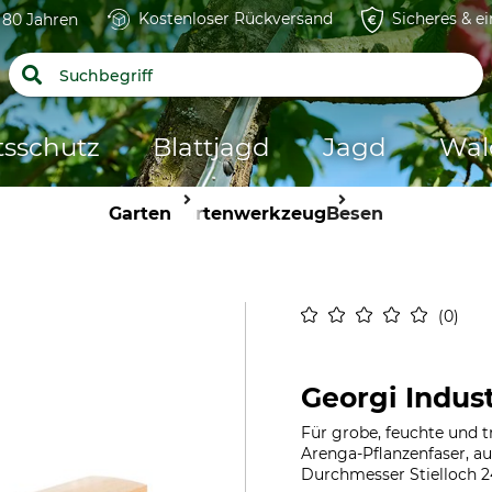
Kostenloser Rückversand
Sicheres & e
t 80 Jahren
tsschutz
Blattjagd
Jagd
Wal
Garten
Gartenwerkzeug
Besen
0
Georgi Indus
Für grobe, feuchte und 
Arenga-Pflanzenfaser, a
Durchmesser Stielloch 2