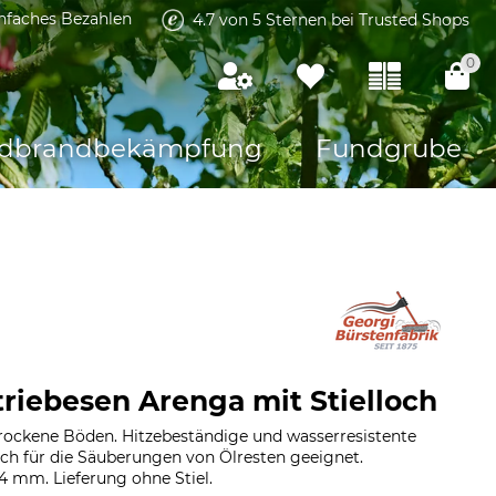
infaches Bezahlen
4.7 von 5 Sternen bei Trusted Shops
0
dbrandbekämpfung
Fundgrube
triebesen Arenga mit Stielloch
trockene Böden. Hitzebeständige und wasserresistente
uch für die Säuberungen von Ölresten geeignet.
4 mm. Lieferung ohne Stiel.