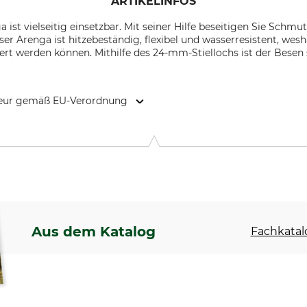
ARTIKELINFOS
 ist vielseitig einsetzbar. Mit seiner Hilfe beseitigen Sie Schmu
er Arenga ist hitzebeständig, flexibel und wasserresistent, wes
t werden können. Mithilfe des 24-mm-Stiellochs ist der Besen s
kteur gemäß EU-Verordnung
rsberg 4, 08237 Steinberg, Germany, www.georgi-buersten.de
Aus dem Katalog
Fachkatal