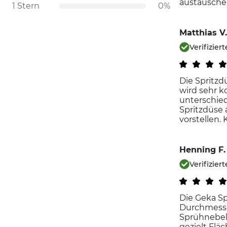
austauschen
1 Stern
0%
Matthias V.
Verifizie
Die Spritzd
wird sehr k
unterschiedl
Spritzdüse 
vorstellen. 
Henning F.
Verifizie
Die Geka Sp
Durchmesser
Sprühnebel 
gezielt Flä