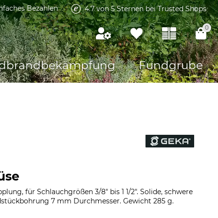
infaches Bezahlen
4.7 von 5 Sternen bei Trusted Shops
0
dbrandbekämpfung
Fundgrube
üse
lung, für Schlauchgrößen 3/8" bis 1 1/2". Solide, schwere
ndstückbohrung 7 mm Durchmesser. Gewicht 285 g.