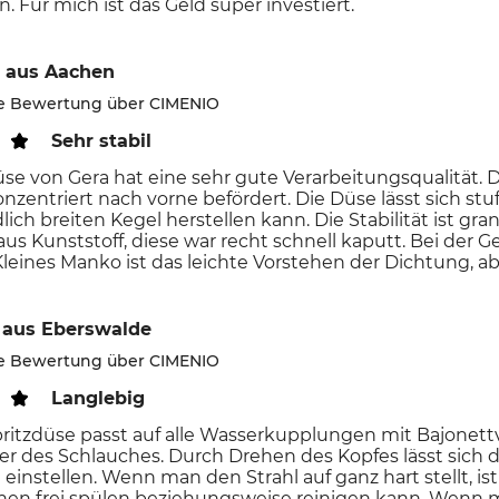
. Für mich ist das Geld super investiert.
aus Aachen
rte Bewertung über CIMENIO
Sehr stabil
üse von Gera hat eine sehr gute Verarbeitungsqualität.
onzentriert nach vorne befördert. Die Düse lässt sich st
ich breiten Kegel herstellen kann. Die Stabilität ist gran
aus Kunststoff, diese war recht schnell kaputt. Bei der G
Kleines Manko ist das leichte Vorstehen der Dichtung, abe
aus Eberswalde
rte Bewertung über CIMENIO
Langlebig
ritzdüse passt auf alle Wasserkupplungen mit Bajonet
 des Schlauches. Durch Drehen des Kopfes lässt sich de
einstellen. Wenn man den Strahl auf ganz hart stellt, ist
chen frei spülen beziehungsweise reinigen kann. Wenn m