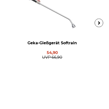
Geka-Gießgerät Softrain
54,90
UVP
66,90