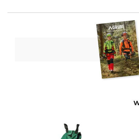
KARASTO Armaturenfabrik Oehle
W