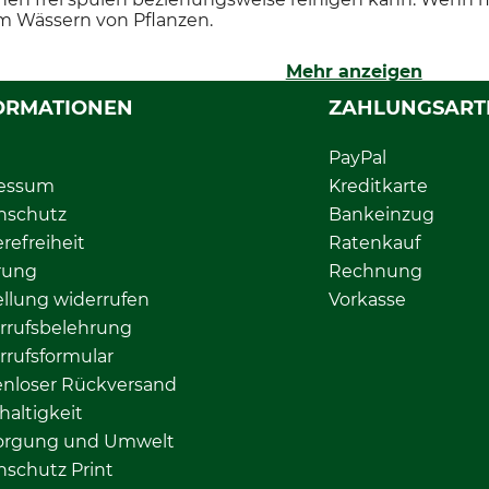
m Wässern von Pflanzen.
Mehr anzeigen
ORMATIONEN
ZAHLUNGSART
PayPal
essum
Kreditkarte
nschutz
Bankeinzug
erefreiheit
Ratenkauf
rung
Rechnung
llung widerrufen
Vorkasse
rrufsbelehrung
rrufsformular
enloser Rückversand
altigkeit
orgung und Umwelt
nschutz Print