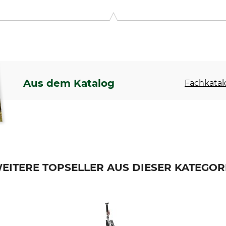
r GmbH, Manfred-von-Ardenne-Allee 27, 71522 Backnang, Germ
Aus dem Katalog
Fachkatal
EITERE TOPSELLER AUS DIESER KATEGOR