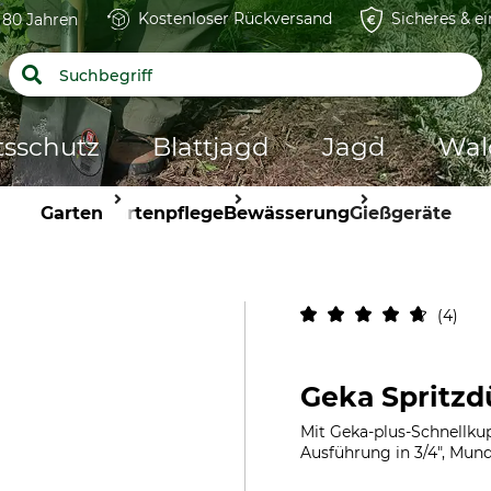
Kostenloser Rückversand
Sicheres & e
t 80 Jahren
tsschutz
Blattjagd
Jagd
Wal
Garten
Gartenpflege
Bewässerung
Gießgeräte
4
Geka Spritzd
Mit Geka-plus-Schnellkupp
Ausführung in 3/4", Mu