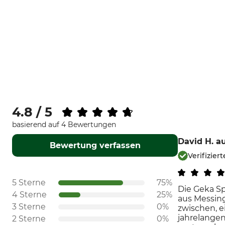
4.8 / 5
basierend auf 4 Bewertungen
David H.
a
Bewertung verfassen
Verifizie
5 Sterne
75%
Die Geka Sp
4 Sterne
25%
aus Messing
3 Sterne
0%
zwischen, e
jahrelangen
2 Sterne
0%