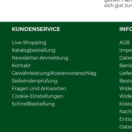
sich gut zu
KUNDENSERVICE
INF
Live-Shopping
AGB
Katalogbestellung
Impr
Newsletter-Anmeldung
Date
Kontakt
Barri
Gewährleistung/Kostenvoranschlag
Liefe
Seilwindenprüfung
Beste
Fragen und Antworten
Wide
Cookie-Einstellungen
Wide
Schnellbestellung
Kost
Nachh
Ents
Date