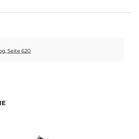
any, www.geka.de
og, Seite 620
IE