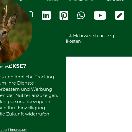
Widerrufsbelehrung
Rechnung
Termine
Widerrufsformular
Vorkasse
Ladengeschäft
Kostenloser Rückversand
Motorgeräteshop
Nachhaltigkeit
Über uns
Entsorgung und Umwelt
Community
Alle Preise in Euro und inkl. Mehrwertsteuer zzgl.
Datenschutz Print
International
Versandkosten.
Kooperationen
F KEKSE?
es und ähnliche Tracking-
um ihre Dienste
 verbessern und Werbung
en der Nutzer anzuzeigen.
erden personenbezogene
nen Ihre Einwilligung
die Zukunft widerrufen
rung
Impressum