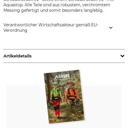
Aquastop. Alle Teile sind aus robustem, verchromtem
Messing gefertigt und somit besonders langlebig.
Verantwortlicher Wirtschaftsakteur gemäß EU-
Verordnung
KARASTO Armaturenfabrik Oehler GmbH, Manfred-von-
Ardenne-Allee 27, 71522 Backnang, Germany, www.geka.de
Artikeldetails
Marke
Produkttyp
Geka
Basisset
Modellbezeichnung
1/2"