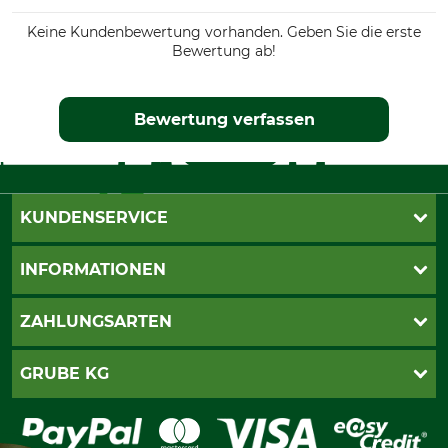
Keine Kundenbewertung vorhanden. Geben Sie die erste
Bewertung ab!
Bewertung verfassen
KUNDENSERVICE
Live-Shopping
INFORMATIONEN
Katalogbestellung
Newsletter-Anmeldung
AGB
ZAHLUNGSARTEN
Kontakt
Impressum
Gewährleistung/Kostenvoranschlag
Datenschutz
PayPal
GRUBE KG
Seilwindenprüfung
Barrierefreiheit
Kreditkarte
Fragen und Antworten
Lieferung
Bankeinzug
Leitbild
Cookie-Einstellungen
Bestellung widerrufen
Ratenkauf
Karriere