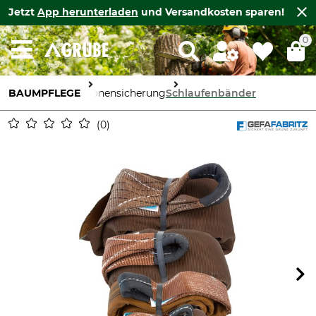
Jetzt
App herunterladen
und Versandkosten sparen!
0
BAUMPFLEGE
Kronensicherung
Schlaufenbänder
0