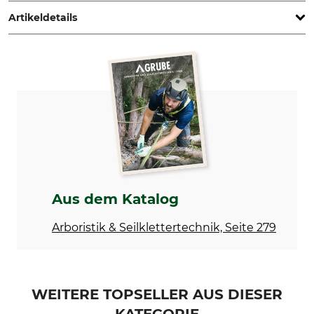
Artikeldetails
Marke
Produkttyp
Gefa
Schlaufenband
Bruchkraft
Länge
14 t
1,5 m
Breite
11 cm
Aus dem Katalog
Arboristik & Seilklettertechnik, Seite 279
WEITERE TOPSELLER AUS DIESER