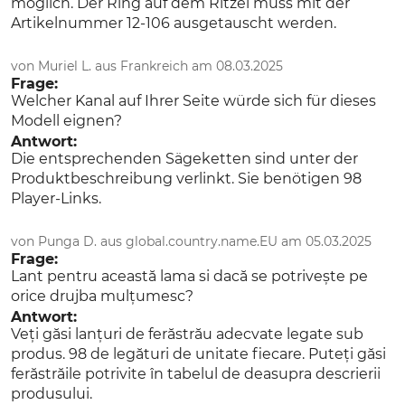
möglich. Der Ring auf dem Ritzel muss mit der
Treibglieder
Artikelnummer 12-106 ausgetauscht werden.
98
von Muriel L. aus Frankreich am 08.03.2025
Frage:
Welcher Kanal auf Ihrer Seite würde sich für dieses
Modell eignen?
Antwort:
Die entsprechenden Sägeketten sind unter der
Produktbeschreibung verlinkt. Sie benötigen 98
Player-Links.
von Punga D. aus global.country.name.EU am 05.03.2025
Frage:
Lant pentru această lama si dacă se potrivește pe
orice drujba mulțumesc?
Antwort:
Veți găsi lanțuri de ferăstrău adecvate legate sub
produs. 98 de legături de unitate fiecare. Puteți găsi
ferăstrăile potrivite în tabelul de deasupra descrierii
produsului.