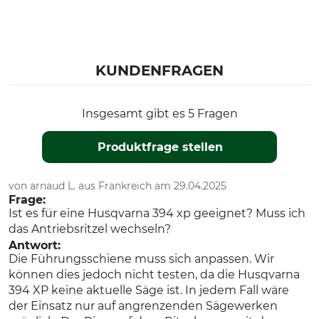
Husqvarna 570
Husqvarna 385
Husqvarna 575
Husqvarna 2101
KUNDENFRAGEN
Husqvarna 572
Dolmar PS 6400
Dolmar PS 7910
Insgesamt gibt es 5 Fragen
Dolmar PS 7300
Dolmar PS 7310
Produktfrage stellen
Dolmar PS 7900
Stihl MS 400
von arnaud L. aus Frankreich am 29.04.2025
Husqvarna 592
Frage:
Husqvarna 585
Ist es für eine Husqvarna 394 xp geeignet? Muss ich
Husqvarna 562 II
das Antriebsritzel wechseln?
Husqvarna 564
Antwort:
Die Führungsschiene muss sich anpassen. Wir
Modellbezeichnung
Hersteller-Artikel-Nr.
können dies jedoch nicht testen, da die Husqvarna
ProTOP MILL 3/8"LP, 1,3 mm,
SNHL30-50WR
394 XP keine aktuelle Säge ist. In jedem Fall wäre
75 cm
der Einsatz nur auf angrenzenden Sägewerken