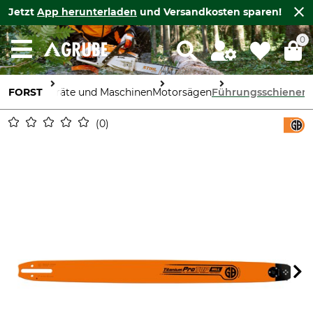
Jetzt
App herunterladen
und Versandkosten sparen!
0
FORST
Geräte und Maschinen
Motorsägen
Führungsschienen
0