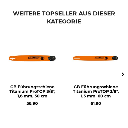
Stihl MS 650
Stihl MS 660
WEITERE TOPSELLER AUS DIESER
Stihl MS 661
KATEGORIE
Stihl MS 361
Stihl 051
Stihl MS 462
Stihl MS 500i
Husqvarna 266
Husqvarna 281
Husqvarna 298
Husqvarna 562
Husqvarna 576
Husqvarna 268
GB Führungsschiene
GB Führungsschiene
Husqvarna 272
Titanium ProTOP 3/8",
Titanium ProTOP 3/8",
Husqvarna 288
1,6 mm, 50 cm
1,5 mm, 60 cm
Husqvarna 365
56,90
61,90
Husqvarna 371
Husqvarna 372
Husqvarna 390
Husqvarna 395