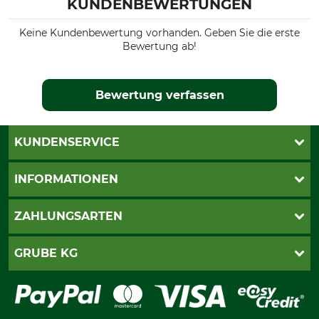
KUNDENBEWERTUNGEN
Keine Kundenbewertung vorhanden. Geben Sie die erste
Bewertung ab!
Bewertung verfassen
KUNDENSERVICE
Live-Shopping
INFORMATIONEN
Katalogbestellung
Newsletter-Anmeldung
AGB
ZAHLUNGSARTEN
Kontakt
Impressum
Gewährleistung/Kostenvoranschlag
Datenschutz
PayPal
GRUBE KG
Seilwindenprüfung
Barrierefreiheit
Kreditkarte
Fragen und Antworten
Lieferung
Bankeinzug
Leitbild
Cookie-Einstellungen
Bestellung widerrufen
Ratenkauf
Karriere
Widerrufsbelehrung
Rechnung