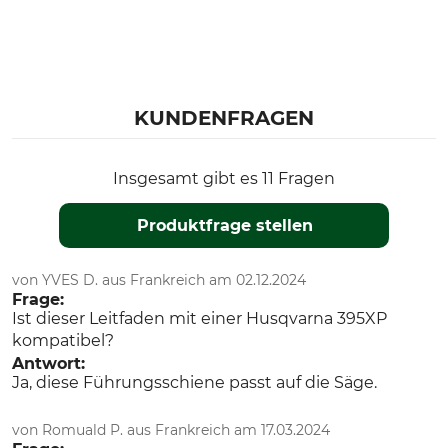
Husqvarna 564
Modellbezeichnung
Hersteller-Artikel-Nr.
ProTOP MILL 3/8"LP, 1,3 mm,
SNHL48-50WR
120 cm
KUNDENFRAGEN
Treibglieder
153
Insgesamt gibt es 11 Fragen
Produktfrage stellen
von YVES D. aus Frankreich am 02.12.2024
Frage:
Ist dieser Leitfaden mit einer Husqvarna 395XP
kompatibel?
Antwort:
Ja, diese Führungsschiene passt auf die Säge.
von Romuald P. aus Frankreich am 17.03.2024