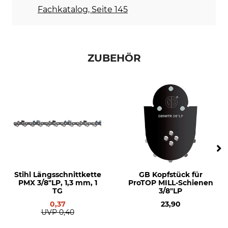
GB
Stihl
Fachkatalog, Seite 145
Husqvarna
Dolmar
Sägenmodell
Produkttyp
Stihl 064
Führungsschiene
ZUBEHÖR
Stihl 066
Stihl MS 460
Stihl MS 461
Stihl MS 650
Stihl MS 660
Stihl MS 661
Stihl MS 462
Stihl MS 500i
Husqvarna 266
Husqvarna 281
Stihl Längsschnittkette
GB Kopfstück für
PMX 3/8"LP, 1,3 mm, 1
ProTOP MILL-Schienen
Husqvarna 298
TG
3/8"LP
Husqvarna 562
0,37
23,90
Husqvarna 576
UVP
0,40
Husqvarna 268