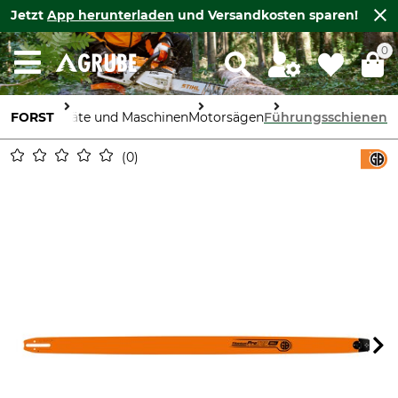
Jetzt
App herunterladen
und Versandkosten sparen!
0
FORST
Geräte und Maschinen
Motorsägen
Führungsschienen
0