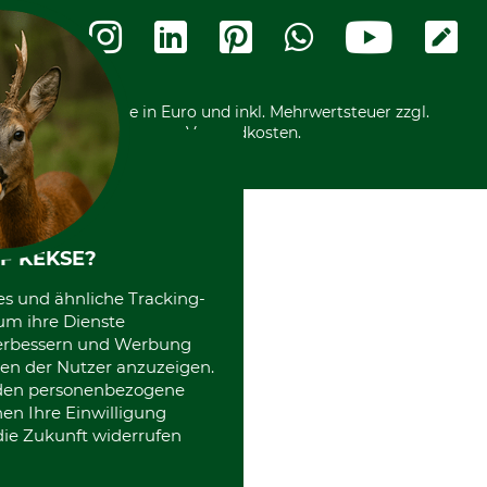
Termine
Widerrufsformular
Vorkasse
Ladengeschäft
Kostenloser Rückversand
Motorgeräteshop
Nachhaltigkeit
Über uns
Entsorgung und Umwelt
Community
Alle Preise in Euro und inkl. Mehrwertsteuer zzgl.
Datenschutz Print
International
Versandkosten.
Kooperationen
F KEKSE?
es und ähnliche Tracking-
um ihre Dienste
 verbessern und Werbung
en der Nutzer anzuzeigen.
erden personenbezogene
nen Ihre Einwilligung
die Zukunft widerrufen