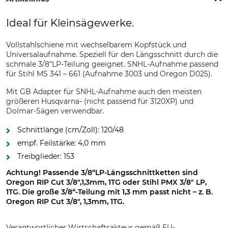
Ideal für Kleinsägewerke.
Vollstahlschiene mit wechselbarem Kopfstück und
Universalaufnahme. Speziell für den Längsschnitt durch die
schmale 3/8"LP-Teilung geeignet. SNHL-Aufnahme passend
für Stihl MS 341 – 661 (Aufnahme 3003 und Oregon D025).
Mit GB Adapter für SNHL-Aufnahme auch den meisten
größeren Husqvarna- (nicht passend für 3120XP) und
Dolmar-Sägen verwendbar.
Schnittlänge (cm/Zoll): 120/48
empf. Feilstärke: 4,0 mm
Treibglieder: 153
Achtung! Passende 3/8“LP-Längsschnittketten sind
Oregon RIP Cut 3/8",1,3mm, 1TG oder Stihl PMX 3/8" LP,
1TG. Die große 3/8“-Teilung mit 1,3 mm passt nicht – z. B.
Oregon RIP Cut 3/8", 1,3mm, 1TG.
Verantwortlicher Wirtschaftsakteur gemäß EU-