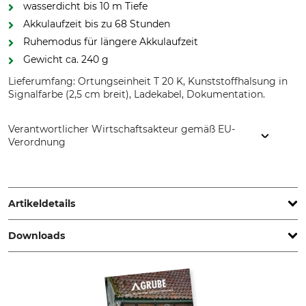
wasserdicht bis 10 m Tiefe
Akkulaufzeit bis zu 68 Stunden
Ruhemodus für längere Akkulaufzeit
Gewicht ca. 240 g
Lieferumfang: Ortungseinheit T 20 K, Kunststoffhalsung in
Signalfarbe (2,5 cm breit), Ladekabel, Dokumentation.
Verantwortlicher Wirtschaftsakteur gemäß EU-
Verordnung
Garmin Germany GmbH, Parkring 35, 85748 Garching,
Germany, www.garmin.de
Artikeldetails
Downloads
Akku/Batterie enthalten
Max. Reichweite
Ja
10 km
Bedienungsanleitung | Manual_81-398_de_05-2023.pdf
GPS-Empfänger
Sender-Länge
GPS
8,1 cm