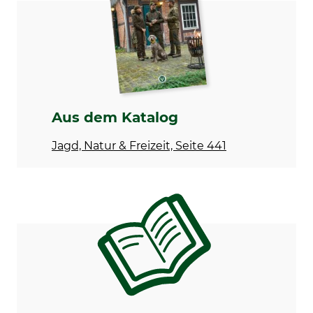
Galileo
Sender-Breite
Sender-Höhe
4,5 cm
3,5 cm
Gewicht Halsung
Fernsteuerungsfunktion
240 g
Licht
Ton
Aus dem Katalog
Vibration
Jagd, Natur & Freizeit, Seite 441
Marke
Akkulaufzeit Sender
Garmin
68 h
Produkttyp
Modellbezeichnung
Ortungshalsband
Alpha T 20 K
Wasserdichtigkeit
Batterietyp
wasserdicht
Li-Ion-Akku
Hersteller-Artikel-Nr.
Batterieanzahl
010-02447-05
1