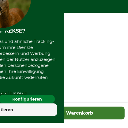
Kooperationen
F KEKSE?
es und ähnliche Tracking-
um ihre Dienste
 verbessern und Werbung
en der Nutzer anzuzeigen.
erden personenbezogene
nen Ihre Einwilligung
die Zukunft widerrufen
rung
Impressum
Konfigurieren
tieren
In den Warenkorb