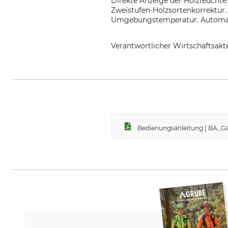
Direkte Anzeige der Holzfeuchte 
Zweistufen-Holzsortenkorrektur.
Umgebungstemperatur. Automatisc
Verantwortlicher Wirtschaftsa
GANN Mess- u. Regeltechnik Gmb
Bedienungsanleitung | BA_G