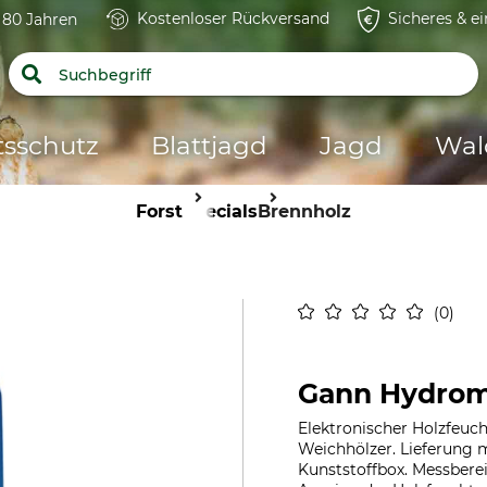
Kostenloser Rückversand
Sicheres & e
t 80 Jahren
tsschutz
Blattjagd
Jagd
Wal
Forst
Specials
Brennholz
0
Gann Hydrom
Elektronischer Holzfeuch
Weichhölzer. Lieferung m
Kunststoffbox. Messberei