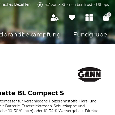
infaches Bezahlen
4.7 von 5 Sternen bei Trusted Shops
0
dbrandbekämpfung
Fundgrube
ette BL Compact S
temesser für verschiedene Holzbrennstoffe, Hart- und
it Batterie, Ersatzelektroden, Schutzkappe und
che: 10–50 % (atro) oder 10–34 % Wassergehalt. Direkte