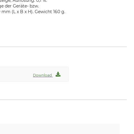
eige, Auflösung: 0,1 %.
e der Geräte- bzw.
mm (L x B x H). Gewicht 160 g.
Download