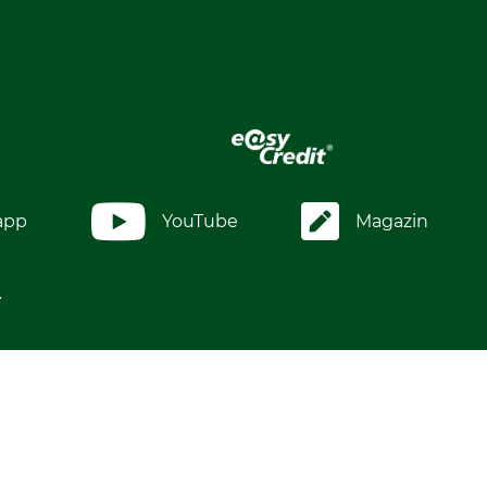
app
YouTube
Magazin
.