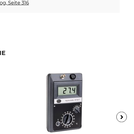
og, Seite 316
IE