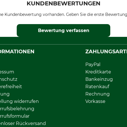
KUNDENBEWERTUNGEN
ne Kundenbewertung vorhanden. Geben Sie die erste Bewertung
Bewertung verfassen
ORMATIONEN
ZAHLUNGSART
PayPal
essum
Kreditkarte
nschutz
Bankeinzug
erefreiheit
Ratenkauf
rung
Rechnung
llung widerrufen
Vorkasse
rrufsbelehrung
rrufsformular
enloser Rückversand