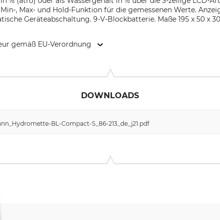
in % (atro) oder als Wassergehalt in % über die 3-zeilige LCD-Anz
 Min-, Max- und Hold-Funktion für die gemessenen Werte. Anzeig
he Geräteabschaltung. 9-V-Blockbatterie. Maße 195 x 50 x 30 
kteur gemäß EU-Verordnung
H, Schillerstr. 63, 70839 Gerlingen, Germany, www.gann.de
DOWNLOADS
ann_Hydromette-BL-Compact-S_86-213_de_j21.pdf