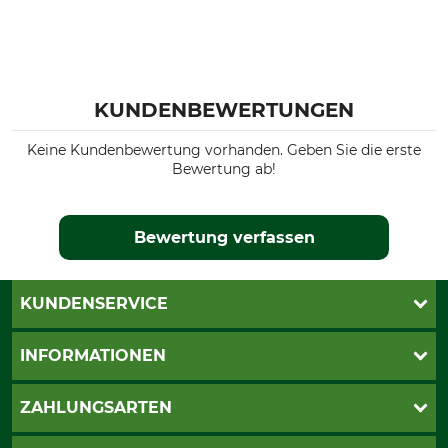
KUNDENBEWERTUNGEN
Keine Kundenbewertung vorhanden. Geben Sie die erste
Bewertung ab!
Bewertung verfassen
KUNDENSERVICE
Live-Shopping
INFORMATIONEN
Katalogbestellung
Newsletter-Anmeldung
AGB
ZAHLUNGSARTEN
Kontakt
Impressum
Gewährleistung/Kostenvoranschlag