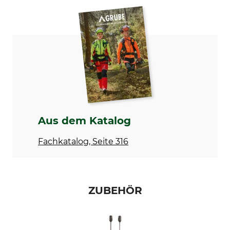
Messgerät
Bedienungsanleitung | Manual_Gann-Hydromette-HT-85-T_86-960_de_31082021.pdf
Modellbezeichnung
Batterietyp
Hydromette HT 85 T
9-Volt-Block
Konformitätserklärung | EU-DoC_Gann-Hydromette-HT-85-T_349649_de_en_12092021.pdf
Batterieanzahl
1
Aus dem Katalog
Fachkatalog, Seite 316
ZUBEHÖR