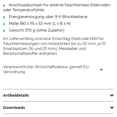
Anschlussbuchsen für externe Feuchtemess-Elektroden
oder Temperaturfühler
Energieversorgung über 9-V-Blockbatterie
Maße 180 x 115 x 53 mm (L x B x H)
Gewicht 370 g (ohne Zubehör)
Im Lieferumfang sind eine Einschlag-Elektrode M20 für
Feuchtemessungen von Holzstärken bis zu 50 mm, je 10
Ersatzspitzen (16 und 23 mm), Messkabel und
Bereitschaftskoffer enthalten.
Verantwortlicher Wirtschaftsakteur gemäß EU-
Verordnung
GANN Mess- u. Regeltechnik GmbH, Schillerstr. 63, 70839
Gerlingen, Germany, www.gann.de
Artikeldetails
Downloads
Marke
Produkttyp
Gann
Bau- und Holzfeuchte-