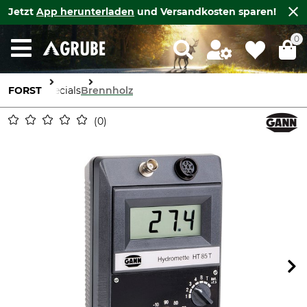
Jetzt
App herunterladen
und Versandkosten sparen!
0
FORST
Specials
Brennholz
0