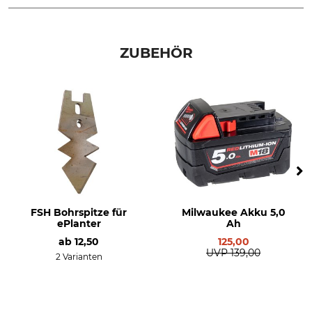
Marke
Produkttyp
FSH
Pflanzbohrer
ZUBEHÖR
Modellbezeichnung
Drehmoment
ePlanter Milwaukee
159 Nm
Herstellung
Gewicht
Made in Denmark
3240 g
FSH Bohrspitze für
Milwaukee Akku 5,0
ePlanter
Ah
ab
12,50
125,00
UVP
139,00
2 Varianten