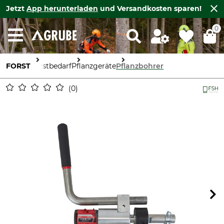
Jetzt
App herunterladen
und Versandkosten sparen!
0
FORST
Forstbedarf
Pflanzgeräte
Pflanzbohrer
0