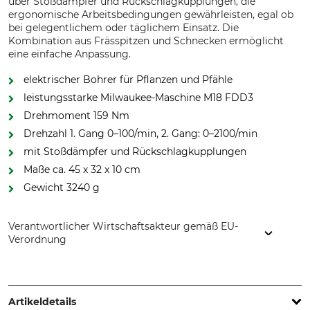
über Stoßdämpfer und Rückschlagkupplungen, die
ergonomische Arbeitsbedingungen gewährleisten, egal ob
bei gelegentlichem oder täglichem Einsatz. Die
Kombination aus Frässpitzen und Schnecken ermöglicht
eine einfache Anpassung.
elektrischer Bohrer für Pflanzen und Pfähle
leistungsstarke Milwaukee-Maschine M18 FDD3
Drehmoment 159 Nm
Drehzahl 1. Gang 0–100/min, 2. Gang: 0–2100/min
mit Stoßdämpfer und Rückschlagkupplungen
Maße ca. 45 x 32 x 10 cm
Gewicht 3240 g
Verantwortlicher Wirtschaftsakteur gemäß EU-
Verordnung
FSH Machines ApS, Klokkestöbervej 31 b, 08800 Viborg,
Denmark, www.fshmachines.com
Artikeldetails