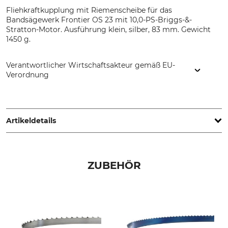
Fliehkraftkupplung mit Riemenscheibe für das
Bandsägewerk Frontier OS 23 mit 10,0-PS-Briggs-&-
Stratton-Motor. Ausführung klein, silber, 83 mm. Gewicht
1450 g.
Verantwortlicher Wirtschaftsakteur gemäß EU-
Verordnung
Grube KG, Hützeler Damm 38, 29646 Bispingen, Germany,
www.grube.de
Artikeldetails
Marke
Produkttyp
Frontier Sawmills
Fliehkraftkupplung
ZUBEHÖR
Modellbezeichnung
Für Sägewerk
für OS23 10,0-PS-Motor
Frontier OS23