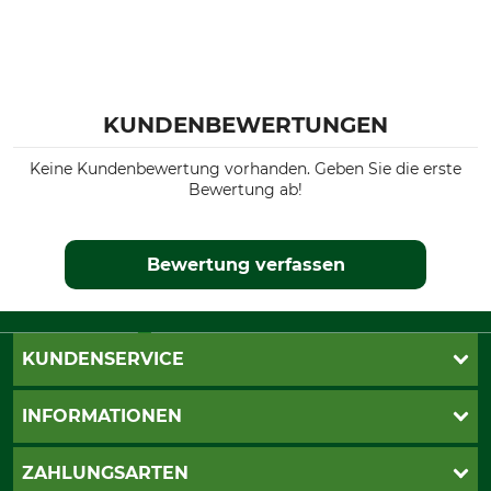
KUNDENBEWERTUNGEN
Keine Kundenbewertung vorhanden. Geben Sie die erste
Bewertung ab!
Bewertung verfassen
KUNDENSERVICE
Live-Shopping
INFORMATIONEN
Katalogbestellung
Newsletter-Anmeldung
AGB
ZAHLUNGSARTEN
Kontakt
Impressum