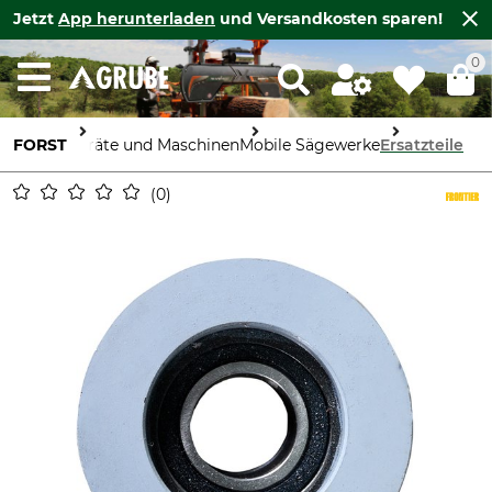
Jetzt
App herunterladen
und Versandkosten sparen!
0
FORST
Geräte und Maschinen
Mobile Sägewerke
Ersatzteile
0