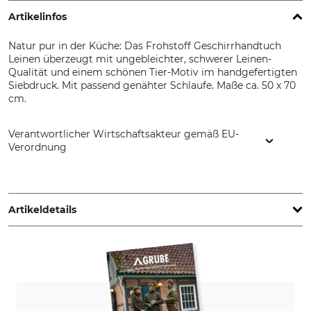
Artikelinfos
Natur pur in der Küche: Das Frohstoff Geschirrhandtuch
Leinen überzeugt mit ungebleichter, schwerer Leinen-
Qualität und einem schönen Tier-Motiv im handgefertigten
Siebdruck. Mit passend genähter Schlaufe. Maße ca. 50 x 70
cm.
Verantwortlicher Wirtschaftsakteur gemäß EU-
Verordnung
Frohstoff Siebdruck & Textilmanufaktur, Wexstr. 38, 20355
Hamburg, Germany, www.frohstoff.de
Artikeldetails
Marke
Produkttyp
Frohstoff
Geschirrhandtuch
Modellbezeichnung
Oberstoff
Leinen
100% Leinen