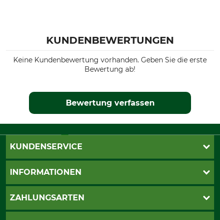
KUNDENBEWERTUNGEN
Keine Kundenbewertung vorhanden. Geben Sie die erste
Bewertung ab!
Bewertung verfassen
KUNDENSERVICE
Live-Shopping
INFORMATIONEN
Katalogbestellung
Newsletter-Anmeldung
AGB
ZAHLUNGSARTEN
Kontakt
Impressum
Gewährleistung/Kostenvoranschlag
Datenschutz
PayPal