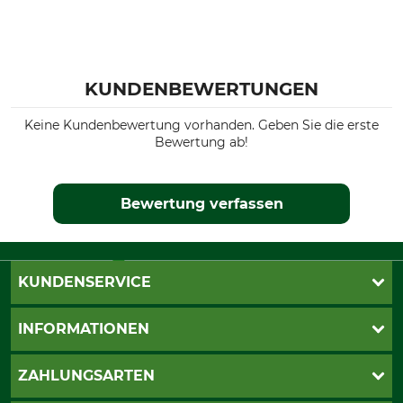
KUNDENBEWERTUNGEN
Keine Kundenbewertung vorhanden. Geben Sie die erste
Bewertung ab!
Bewertung verfassen
KUNDENSERVICE
Live-Shopping
INFORMATIONEN
Katalogbestellung
Newsletter-Anmeldung
AGB
ZAHLUNGSARTEN
Kontakt
Impressum