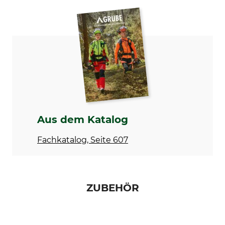
Marke
Produkttyp
Freund
Streugabel
Herstellung
Länge
Made in Austria
165 cm
Aus dem Katalog
Fachkatalog, Seite 607
ZUBEHÖR