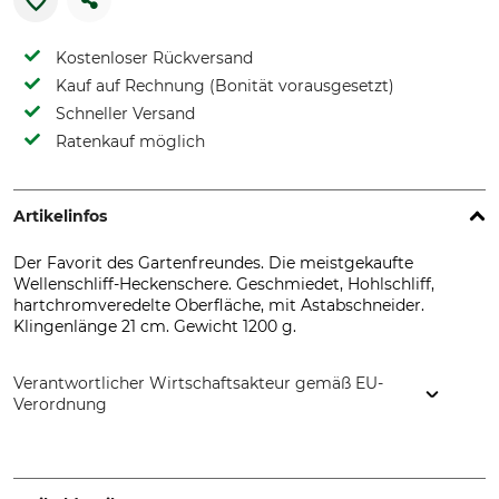
Kostenloser Rückversand
Kauf auf Rechnung (Bonität vorausgesetzt)
Schneller Versand
Ratenkauf möglich
Artikelinfos
Der Favorit des Gartenfreundes. Die meistgekaufte
Wellenschliff-Heckenschere. Geschmiedet, Hohlschliff,
hartchromveredelte Oberfläche, mit Astabschneider.
Klingenlänge 21 cm. Gewicht 1200 g.
Verantwortlicher Wirtschaftsakteur gemäß EU-
Verordnung
FREUND VICTORIA Gartengeräte GmbH, Stuttgarter Str. 4 ,
73614 Schorndorf, Germany, www.freund-victoria.de