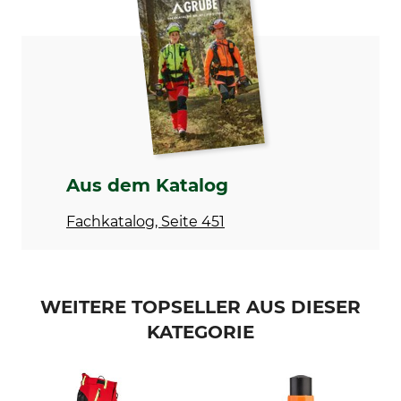
1. Auflage
200
ISBN
Einband
978-3-7020-1592-3
Hardcover
Sprache
Produkttyp
Deutsch
Buch
Modellbezeichnung
Forsttechnik für
Aus dem Katalog
Kleinwaldbesitzer und
Landwirte – Maschinen,
Fachkatalog, Seite 451
Erschließung, Holzernte
WEITERE TOPSELLER AUS DIESER
KATEGORIE