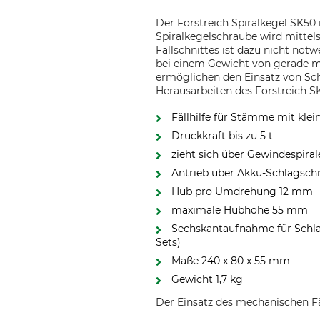
Der Forstreich Spiralkegel SK50 
Spiralkegelschraube wird mittels
Fällschnittes ist dazu nicht not
bei einem Gewicht von gerade m
ermöglichen den Einsatz von S
Herausarbeiten des Forstreich S
Fällhilfe für Stämme mit kl
Druckkraft bis zu 5 t
zieht sich über Gewindespiral
Antrieb über Akku-Schlagschr
Hub pro Umdrehung 12 mm
maximale Hubhöhe 55 mm
Sechskantaufnahme für Schla
Sets)
Maße 240 x 80 x 55 mm
Gewicht 1,7 kg
Der Einsatz des mechanischen Fä