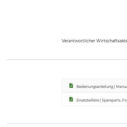
Verantwortlicher Wirtschaftsa
Forstreich GmbH, Schwarzwaldstr
Bedienungsanleitung | Manua
Ersatzteilliste | Spareparts_