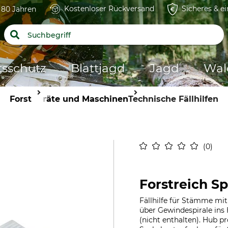
Kostenloser Rückversand
Sicheres & e
t 80 Jahren
tsschutz
Blattjagd
Jagd
Wal
Forst
Geräte und Maschinen
Technische Fällhilfen
0
Forstreich S
Fällhilfe für Stämme mit
über Gewindespirale ins
(nicht enthalten). Hub