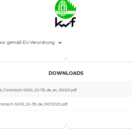
kteur gemäß EU-Verordnung
. 314, 79110 Freiburg, Germany, www.forstreich.de
DOWNLOADS
l_Forstreich-SK50_20-119_de_en_112023.pdf
Forstreich-SK50_20-119_de_10072025.pdf