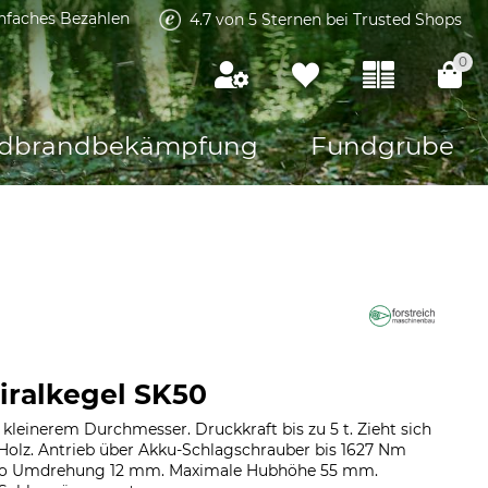
infaches Bezahlen
4.7 von 5 Sternen bei Trusted Shops
0
dbrandbekämpfung
Fundgrube
piralkegel SK50
 kleinerem Durchmesser. Druckkraft bis zu 5 t. Zieht sich
 Holz. Antrieb über Akku-Schlagschrauber bis 1627 Nm
 pro Umdrehung 12 mm. Maximale Hubhöhe 55 mm.