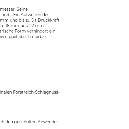
hmesser. Seine
chnitt. Ein Aufweiten des
5 mm und bis zu 5 t Druckkraft
weite 16 mm und 22 mm
ische Form verhindert ein
iernippel abschmierbar.
nalen Forstreich-Schlagnuss-
urch den geschulten Anwender.