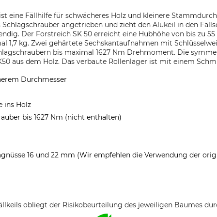
ist eine Fällhilfe für schwächeres Holz und kleinere Stammdurc
 Schlagschrauber angetrieben und zieht den Alukeil in den Fälls
wendig. Der Forstreich SK 50 erreicht eine Hubhöhe von bis zu 5
al 1,7 kg. Zwei gehärtete Sechskantaufnahmen mit Schlüssel
chlagschraubern bis maximal 1627 Nm Drehmoment. Die symmetr
K50 aus dem Holz. Das verbaute Rollenlager ist mit einem Schm
einerem Durchmesser
e ins Holz
auber bis 1627 Nm (nicht enthalten)
gnüsse 16 und 22 mm (Wir empfehlen die Verwendung der origi
llkeils obliegt der Risikobeurteilung des jeweiligen Baumes d