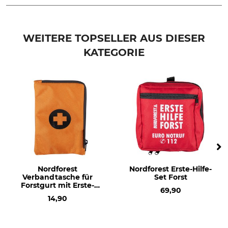
Marke
Produkttyp
Forstkoppel
Ersatzhülle
WEITERE TOPSELLER AUS DIESER
KATEGORIE
Modellbezeichnung
für Verbandspäckchen
Nordforest
Nordforest Erste-Hilfe-
Verbandtasche für
Set Forst
Forstgurt mit Erste-
69,90
Hilfe-Set
14,90