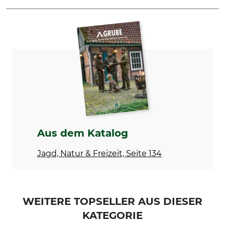
Marke
Produkttyp
Foresta
Hosenträger
Modellbezeichnung
Waschen
Rehbock
Nicht waschen
Bleichen
Trocknen
Nicht bleichen
Nicht im Wäschetrockner
trocknen
Bügeln
Professionelle Textilpflege
Aus dem Katalog
Nicht bügeln
Nicht trockenreinigen
Jagd, Natur & Freizeit, Seite 134
Für
Herstellung
Herren
Made in Germany
WEITERE TOPSELLER AUS DIESER
KATEGORIE