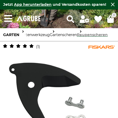
Jetzt
App herunterladen
und Versandkosten sparen!
0
GARTEN
Gartenwerkzeug
Gartenscheren
Raupenscheren
1