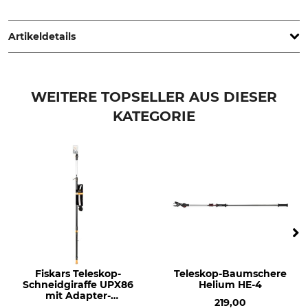
Fiskars Online Oy Ab, Keilaniementie 10, 02151 Espoo,
Finland, www.fiskars.com
Artikeldetails
Marke
Produkttyp
Fiskars
Ersatzklinge
WEITERE TOPSELLER AUS DIESER
KATEGORIE
Modellbezeichnung
Herstellung
für alle Schneidgiraffen, Set
Made in Poland
Fiskars Teleskop-
Teleskop-Baumschere
Schneidgiraffe UPX86
Helium HE-4
mit Adapter-
219,00
Baumsäge