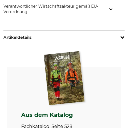
Verantwortlicher Wirtschaftsakteur gemäß EU-
Verordnung
FELCO Europe GmbH, Ludwigsburger Str. 71, 71691
Freiberg/N., Germany, www.felco.eu
Artikeldetails
Marke
Modellbezeichnung
Felco
Draht- und Kabelschere C12
Herstellung
Made in Switzerland
Aus dem Katalog
Fachkatalog, Seite 528