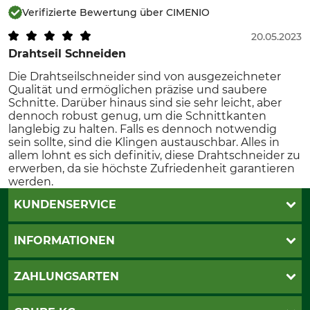
Verifizierte Bewertung über CIMENIO
20.05.2023
Drahtseil Schneiden
Die Drahtseilschneider sind von ausgezeichneter
Qualität und ermöglichen präzise und saubere
Schnitte. Darüber hinaus sind sie sehr leicht, aber
dennoch robust genug, um die Schnittkanten
langlebig zu halten. Falls es dennoch notwendig
sein sollte, sind die Klingen austauschbar. Alles in
allem lohnt es sich definitiv, diese Drahtschneider zu
erwerben, da sie höchste Zufriedenheit garantieren
werden.
KUNDENSERVICE
Live-Shopping
INFORMATIONEN
Katalogbestellung
Newsletter-Anmeldung
AGB
ZAHLUNGSARTEN
Kontakt
Impressum
Gewährleistung/Kostenvoranschlag
Datenschutz
PayPal