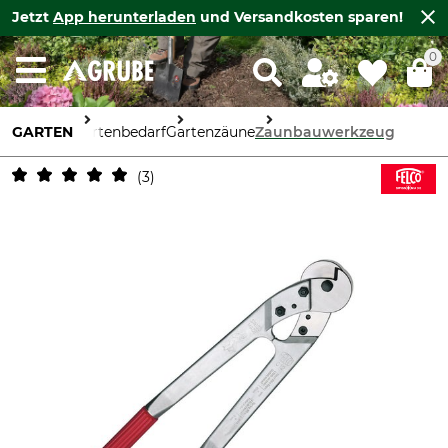
Jetzt
App herunterladen
und Versandkosten sparen!
0
GARTEN
Gartenbedarf
Gartenzäune
Zaunbauwerkzeug
3