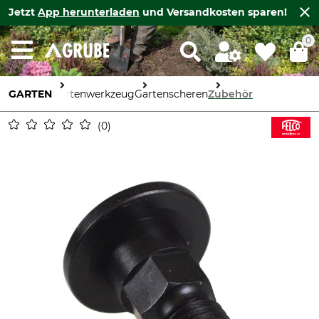
Jetzt
App herunterladen
und Versandkosten sparen!
0
GARTEN
Gartenwerkzeug
Gartenscheren
Zubehör
0