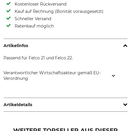
Kostenloser Rückversand
Kauf auf Rechnung (Bonität vorausgesetzt)
Schneller Versand
Ratenkauf möglich
Artikelinfos
Passend für Felco 21 und Felco 22.
Verantwortlicher Wirtschaftsakteur gemäß EU-
Verordnung
FELCO Europe GmbH, Ludwigsburger Str. 71, 71691
Freiberg/N., Germany, www.felco.eu
Artikeldetails
Marke
Produkttyp
Felco
Bolzen
WEITERE TOPSELLER AUS DIESER