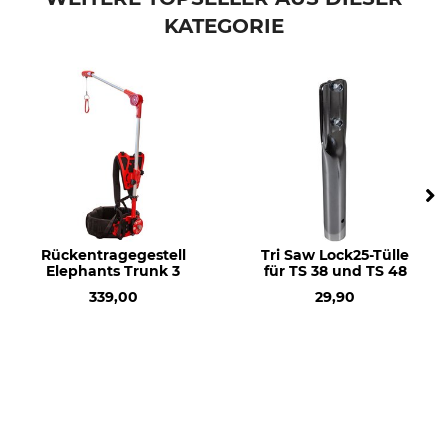
KATEGORIE
Modellbezeichnung
Herstellung
für Felco 21 und 22
Made in Switzerland
Rückentragegestell
Tri Saw Lock25-Tülle
Elephants Trunk 3
für TS 38 und TS 48
339,00
29,90