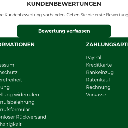
KUNDENBEWERTUNGEN
ne Kundenbewertung vorhanden. Geben Sie die erste Bewertung
Bewertung verfassen
ORMATIONEN
ZAHLUNGSART
PayPal
essum
Kreditkarte
nschutz
Bankeinzug
erefreiheit
Ratenkauf
rung
Rechnung
llung widerrufen
Vorkasse
rrufsbelehrung
rrufsformular
enloser Rückversand
altigkeit