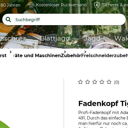
Kostenloser Rückversand
Sicheres & e
t 80 Jahren
tsschutz
Blattjagd
Jagd
Wal
rst
Geräte und Maschinen
Zubehör
Freischneiderzube
0
Fadenkopf Tig
Profi-Fadenkopf mit Adap
491. Durch das einfache 
man hierfür nur noch c