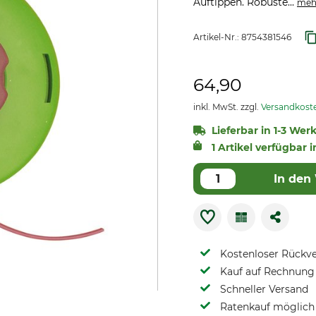
Auftippen. Robuste...
meh
Artikel-Nr.:
8754381546
64,90
inkl. MwSt. zzgl.
Versandkost
Lieferbar in 1-3 Wer
1 Artikel verfügbar i
In den
Kostenloser Rückv
Kauf auf Rechnung 
Schneller Versand
Ratenkauf möglich