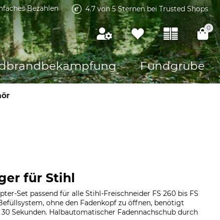
infaches Bezahlen
4.7 von 5 Sternen bei Trusted Shops
0
dbrandbekämpfung
Fundgrube
hör
er für Stihl
ter-Set passend für alle Stihl-Freischneider FS 260 bis FS
Befüllsystem, ohne den Fadenkopf zu öffnen, benötigt
a. 30 Sekunden. Halbautomatischer Fadennachschub durch