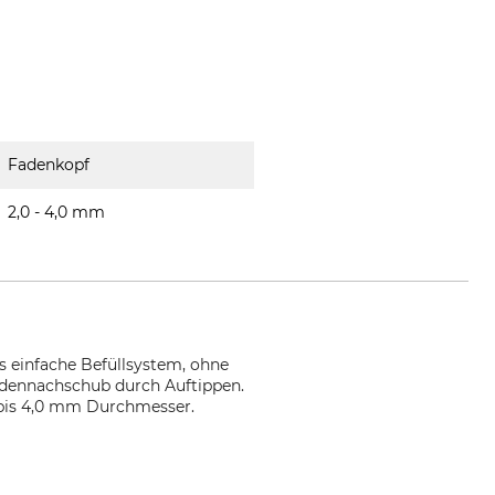
Fadenkopf
2,0 - 4,0 mm
as einfache Befüllsystem, ohne
adennachschub durch Auftippen.
 bis 4,0 mm Durchmesser.