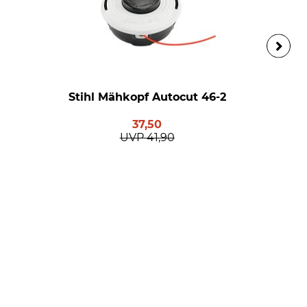
Stihl Mähkopf Autocut 46-2
37,50
UVP
41,90