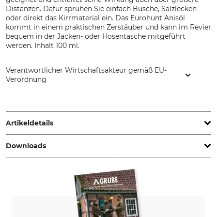
Distanzen. Dafür sprühen Sie einfach Büsche, Salzlecken
oder direkt das Kirrmaterial ein. Das Eurohunt Anisöl
kommt in einem praktischen Zerstäuber und kann im Revier
bequem in der Jacken- oder Hosentasche mitgeführt
werden. Inhalt 100 ml.
Verantwortlicher Wirtschaftsakteur gemäß EU-
Verordnung
EUROHUNT GmbH, Harzblick 25, 99768 Harztor, Germany,
www.eurohunt.eu
Artikeldetails
Downloads
Marke
Tierart
Eurohunt
Rehwild
Gamswild
Sicherheitsdatenblatt | Safety-data-sheet_Eurohunt_75-550_de_19012023.pdf
Muffelwild
Damwild
Sikawild
Rotwild