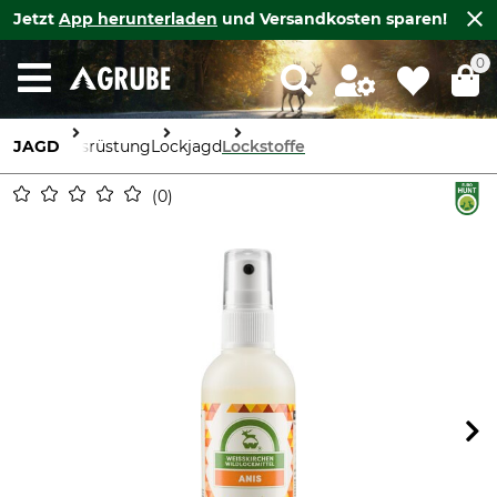
Jetzt
App herunterladen
und Versandkosten sparen!
0
JAGD
Ausrüstung
Lockjagd
Lockstoffe
0