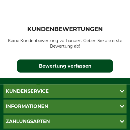
KUNDENBEWERTUNGEN
Keine Kundenbewertung vorhanden. Geben Sie die erste
Bewertung ab!
Bewertung verfassen
KUNDENSERVICE
Live-Shopping
INFORMATIONEN
Katalogbestellung
Newsletter-Anmeldung
AGB
ZAHLUNGSARTEN
Kontakt
Impressum