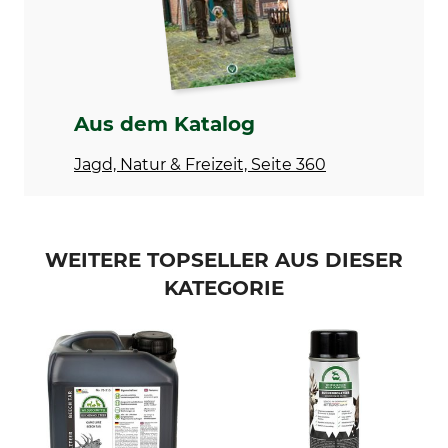
Schwarzwild
Füchse
Marder
Waschbären
Dachse
Aus dem Katalog
Produkttyp
Modellbezeichnung
Jagd, Natur & Freizeit, Seite 360
Lockmittel
Anisöl
Inhalt
Herstellung
100 ml
Made in Germany
WEITERE TOPSELLER AUS DIESER
KATEGORIE