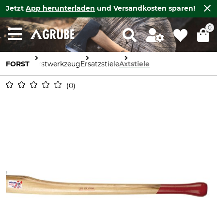
Jetzt
App herunterladen
und Versandkosten sparen!
0
FORST
Forstwerkzeug
Ersatzstiele
Axtstiele
0