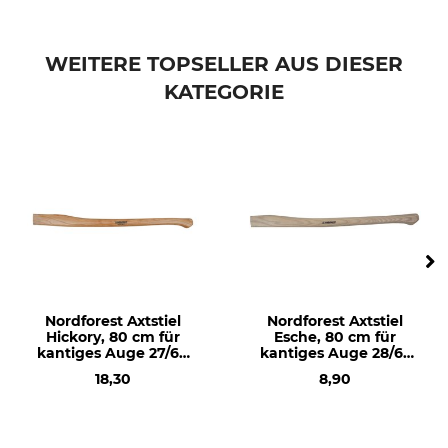
Produkttyp
Modellbezeichnung
Ersatzstiel
Hickory 85 cm
WEITERE TOPSELLER AUS DIESER
KATEGORIE
Herstellung
Holzart
Made in Austria
Hickory
Länge
85 cm
Nordforest Axtstiel
Nordforest Axtstiel
Hickory, 80 cm für
Esche, 80 cm für
kantiges Auge 27/60
kantiges Auge 28/65
mm
mm
18,30
8,90