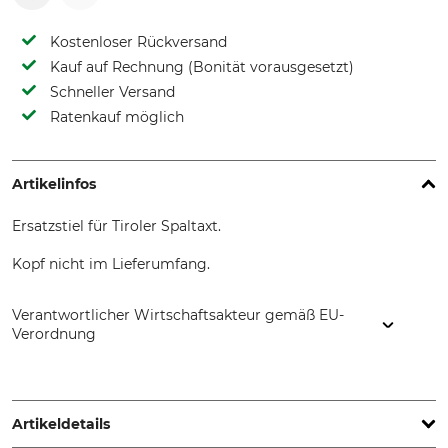
Kostenloser Rückversand
Kauf auf Rechnung (Bonität vorausgesetzt)
Schneller Versand
Ratenkauf möglich
Artikelinfos
Ersatzstiel für Tiroler Spaltaxt.
Kopf nicht im Lieferumfang.
Verantwortlicher Wirtschaftsakteur gemäß EU-
Verordnung
Himmelberger Zeughammerwerk Leonhard Müller & Söhne
GmbH, Zellach 4, 9413 Frantschach-St. Gertraud, Austria,
www.mueller-hammerwerk.at
Artikeldetails