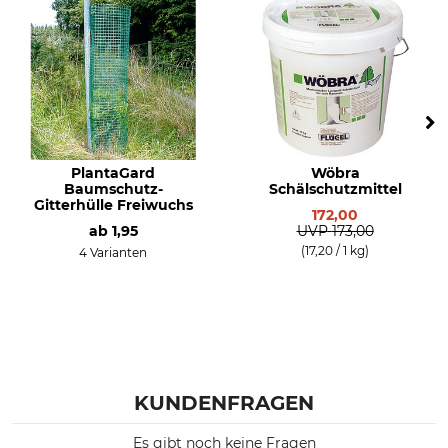
PlantaGard
Wöbra
Baumschutz-
Schälschutzmittel
Gitterhülle Freiwuchs
172,00
ab
1,95
UVP
173,00
(17,20 / 1 kg)
4 Varianten
KUNDENFRAGEN
Es gibt noch keine Fragen