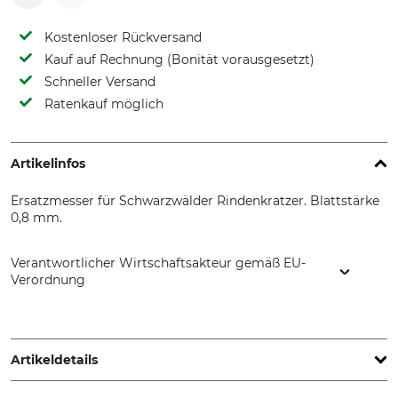
Kostenloser Rückversand
Kauf auf Rechnung (Bonität vorausgesetzt)
Schneller Versand
Ratenkauf möglich
Artikelinfos
Ersatzmesser für Schwarzwälder Rindenkratzer. Blattstärke
0,8 mm.
Verantwortlicher Wirtschaftsakteur gemäß EU-
Verordnung
Grube KG, Hützeler Damm 38, 29646 Bispingen, Germany,
www.grube.de
Artikeldetails