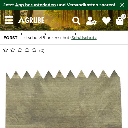
Jetzt
App herunterladen
und Versandkosten sparen!
0
FORST
Forstschutz
Pflanzenschutz
Schälschutz
0