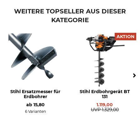
Produkttyp
Modellbezeichnung
Ersatzmesser
für Erdbohrer 350 mm
WEITERE TOPSELLER AUS DIESER
KATEGORIE
Herstellung
Lochabstand Mitte / Mitte
Made in Germany
70 mm
AKTION
Breite
Stärke
164 mm
8 mm
Tiefe
40 mm
Stihl Ersatzmesser für
Stihl Erdbohrgerät BT
Erdbohrer
131
ab
15,80
1.119,00
UVP
1.329,00
6 Varianten