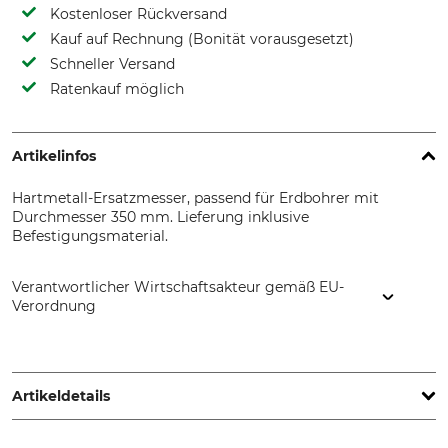
Kostenloser Rückversand
Kauf auf Rechnung (Bonität vorausgesetzt)
Schneller Versand
Ratenkauf möglich
Artikelinfos
Hartmetall-Ersatzmesser, passend für Erdbohrer mit
Durchmesser 350 mm. Lieferung inklusive
Befestigungsmaterial.
Verantwortlicher Wirtschaftsakteur gemäß EU-
Verordnung
J. Heiss GmbH, Steinbach 9, 83661 Lenggries, Germany,
www.pflanzfuchs.de
Artikeldetails