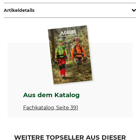
www.grube.de
Artikeldetails
Marke
Produkttyp
Bushpro
Ersatzgriff
Modellbezeichnung
für Treeplanter
Aus dem Katalog
Fachkatalog, Seite 391
WEITERE TOPSELLER AUS DIESER