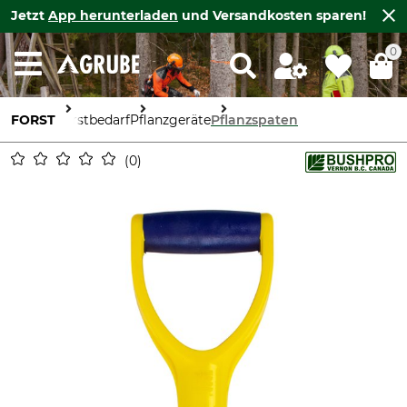
Jetzt
App herunterladen
und Versandkosten sparen!
0
FORST
Forstbedarf
Pflanzgeräte
Pflanzspaten
0