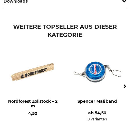
Downloads
Produkttyp
Modellbezeichnung
Ersatzband
für Stewe-Nox-Stahlbandmaß
Sonstige Dokumente | ANL_Bandwechsel_84-633_84-635_84-637_84-513_84-515.pdf
Herstellung
WEITERE TOPSELLER AUS DIESER
Made in Germany
KATEGORIE
Nordforest Zollstock – 2
Spencer Maßband
m
ab
54,50
4,50
9 Varianten