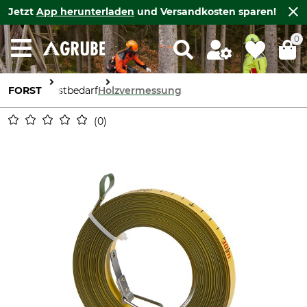
Jetzt
App herunterladen
und Versandkosten sparen!
0
FORST
Forstbedarf
Holzvermessung
0