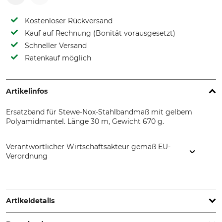
Kostenloser Rückversand
Kauf auf Rechnung (Bonität vorausgesetzt)
Schneller Versand
Ratenkauf möglich
Artikelinfos
Ersatzband für Stewe-Nox-Stahlbandmaß mit gelbem
Polyamidmantel. Länge 30 m, Gewicht 670 g.
Verantwortlicher Wirtschaftsakteur gemäß EU-
Verordnung
Weiss Messwerkzeuge GmbH, Thanner Str. 3-5 , 92681
Erbendorf, Germany, info@weiss-messzeuge.de
Artikeldetails