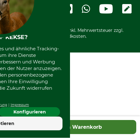
Widerrufsformular
Vorkasse
Ladengeschäft
Kostenloser Rückversand
Motorgeräteshop
Nachhaltigkeit
Über uns
Entsorgung und Umwelt
Community
Alle Preise in Euro und inkl. Mehrwertsteuer zzgl.
Datenschutz Print
International
Versandkosten.
F KEKSE?
Kooperationen
es und ähnliche Tracking-
um ihre Dienste
 verbessern und Werbung
en der Nutzer anzuzeigen.
erden personenbezogene
nen Ihre Einwilligung
die Zukunft widerrufen
rung
Impressum
Konfigurieren
tieren
In den Warenkorb