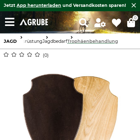
Jetzt
App herunterladen
und Versandkosten sparen!
0
JAGD
Ausrüstung
Jagdbedarf
Trophäenbehandlung
0