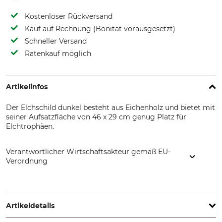
Kostenloser Rückversand
Kauf auf Rechnung (Bonität vorausgesetzt)
Schneller Versand
Ratenkauf möglich
Artikelinfos
Der Elchschild dunkel besteht aus Eichenholz und bietet mit
seiner Aufsatzfläche von 46 x 29 cm genug Platz für
Elchtrophäen.
Verantwortlicher Wirtschaftsakteur gemäß EU-
Verordnung
Georg Fritzmann & Söhne GmbH, Bamberger Str. 80, 96154
Burgwindheim, Germany, www.fritzmann.org
Artikeldetails