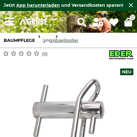
Jetzt
App herunterladen
und Versandkosten sparen!
0
BAUMPFLEGE
Rigging
Abseilpoller
0
NEU