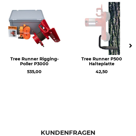
Für Seildurchmesser
Gewicht
11–19 mm
3400 g
Tree Runner Rigging-
Tree Runner P500
Poller P3000
Halteplatte
535,00
42,50
KUNDENFRAGEN