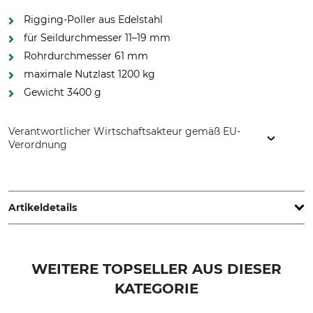
Rigging-Poller aus Edelstahl
für Seildurchmesser 11–19 mm
Rohrdurchmesser 61 mm
maximale Nutzlast 1200 kg
Gewicht 3400 g
Verantwortlicher Wirtschaftsakteur gemäß EU-
Verordnung
EDER – Maschinenbau GmbH, Schweigerstr. 6, 38302
Wolfenbüttel, Germany, www.eder-maschinenbau.de
Artikeldetails
Marke
Produkttyp
Eder
Rigging-Poller
WEITERE TOPSELLER AUS DIESER
KATEGORIE
Modellbezeichnung
Herstellung
Port-a-Wrap Large
Made in Germany