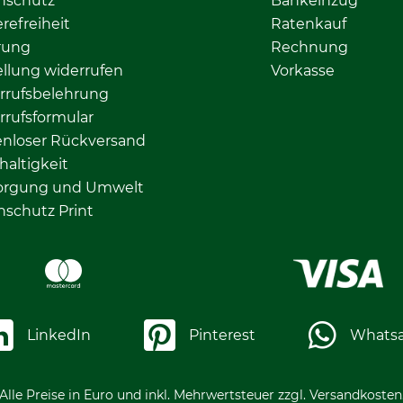
nschutz
Bankeinzug
erefreiheit
Ratenkauf
rung
Rechnung
llung widerrufen
Vorkasse
rrufsbelehrung
rrufsformular
enloser Rückversand
altigkeit
orgung und Umwelt
nschutz Print
LinkedIn
Pinterest
Whats
Alle Preise in Euro und inkl. Mehrwertsteuer zzgl. Versandkosten