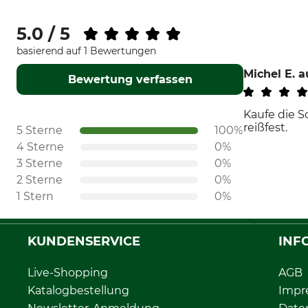
5.0 / 5
basierend auf 1 Bewertungen
Michel E.
a
Bewertung verfassen
Kaufe die S
reißfest.
5 Sterne
100%
4 Sterne
0%
3 Sterne
0%
2 Sterne
0%
1 Stern
0%
KUNDENSERVICE
INF
Live-Shopping
AGB
Katalogbestellung
Impr