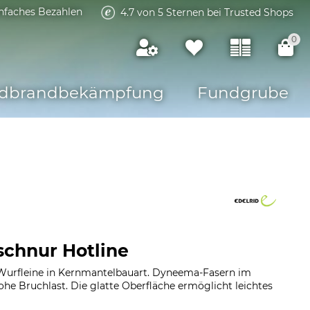
infaches Bezahlen
4.7 von 5 Sternen bei Trusted Shops
0
dbrandbekämpfung
Fundgrube
schnur Hotline
Wurfleine in Kernmantelbauart. Dyneema-Fasern im
ohe Bruchlast. Die glatte Oberfläche ermöglicht leichtes