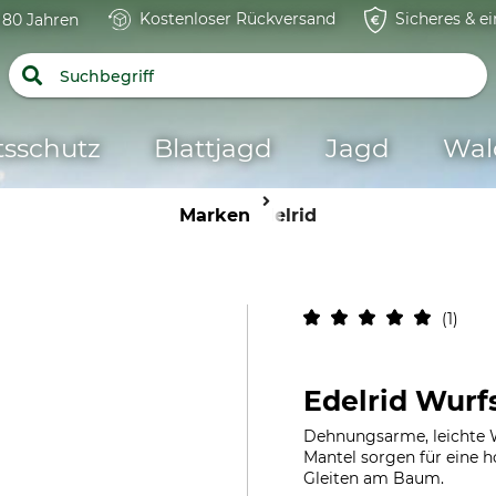
Kostenloser Rückversand
Sicheres & e
t 80 Jahren
tsschutz
Blattjagd
Jagd
Wal
Marken
Edelrid
1
Edelrid Wurf
Dehnungsarme, leichte 
Mantel sorgen für eine h
Gleiten am Baum.