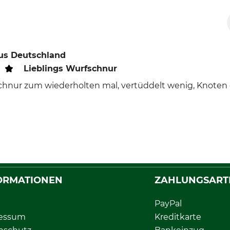
us Deutschland
Lieblings Wurfschnur
chnur zum wiederholten mal, vertüddelt wenig, Knoten g
ORMATIONEN
ZAHLUNGSART
PayPal
essum
Kreditkarte