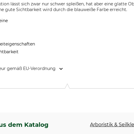
tion lässt sich zwar nur schwer spleißen, hat aber eine glatte Ob
e gute Sichtbarkeit wird durch die blauweiße Farbe erreicht.
eine
leiteigenschaften
htbarkeit
kteur gemäß EU-Verordnung
 Weg 66, 88316 Isny, Germany, www.edelrid.com
us dem Katalog
Arboristik & Seilkl