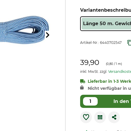
Variantenbeschreib
Länge 50 m. Gewich
Artikel-Nr.:
6440702547
39,90
(
0,80
/ 1 m)
inkl. MwSt. zzgl.
Versandkost
Lieferbar in 1-3 Wer
Nicht verfügbar in u
In den