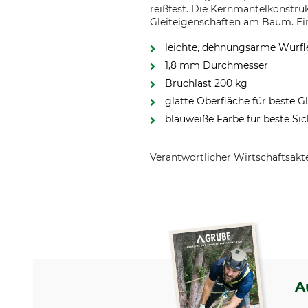
reißfest. Die Kernmantelkonstruk
Gleiteigenschaften am Baum. Ein
leichte, dehnungsarme Wurfl
1,8 mm Durchmesser
Bruchlast 200 kg
glatte Oberfläche für beste G
blauweiße Farbe für beste Sic
Verantwortlicher Wirtschaftsa
Edelrid GmbH & Co. KG, Achener
A