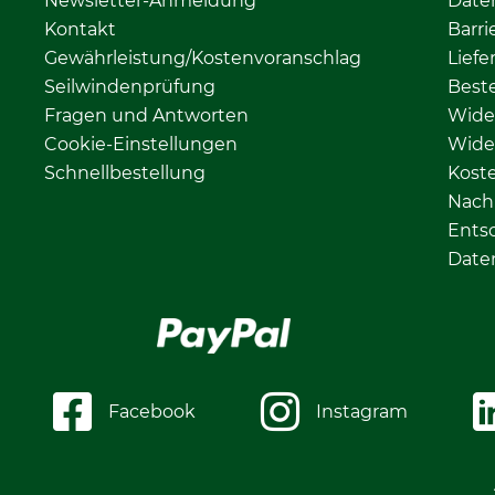
Newsletter-Anmeldung
Date
Kontakt
Barri
Gewährleistung/Kostenvoranschlag
Liefe
Seilwindenprüfung
Beste
Fragen und Antworten
Wide
Cookie-Einstellungen
Wide
Schnellbestellung
Kost
Nachh
Ents
Date
Facebook
Instagram