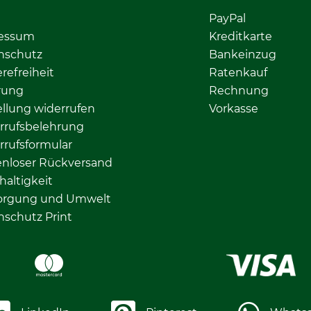
PayPal
essum
Kreditkarte
nschutz
Bankeinzug
erefreiheit
Ratenkauf
rung
Rechnung
llung widerrufen
Vorkasse
rrufsbelehrung
rrufsformular
enloser Rückversand
altigkeit
orgung und Umwelt
nschutz Print