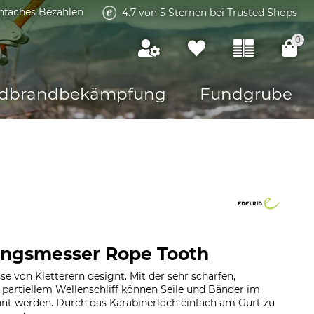
infaches Bezahlen
4.7 von 5 Sternen bei Trusted Shops
0
dbrandbekämpfung
Fundgrube
ungsmesser Rope Tooth
sse von Kletterern designt. Mit der sehr scharfen,
t partiellem Wellenschliff können Seile und Bänder im
ennt werden. Durch das Karabinerloch einfach am Gurt zu