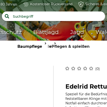
Kostenloser Rückversand
Sicheres & e
t 80 Jahren
tsschutz
Blattjagd
Jagd
Wal
Baumpflege
Seile
Pflegen & spleißen
0
Edelrid Rett
Speziell für die Bedürfni
feststellbaren Klinge mi
Notfall einfach durchtr