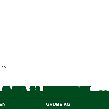
 ab!
EN
GRUBE KG