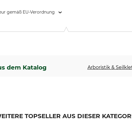
kteur gemäß EU-Verordnung
 Weg 66, 88316 Isny, Germany, www.edelrid.com
us dem Katalog
Arboristik & Seilkl
EITERE TOPSELLER AUS DIESER KATEGOR