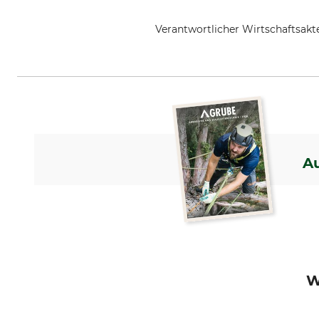
Verantwortlicher Wirtschaftsa
Edelrid GmbH & Co. KG, Achener
A
W