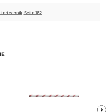
ettertechnik, Seite 182
IE