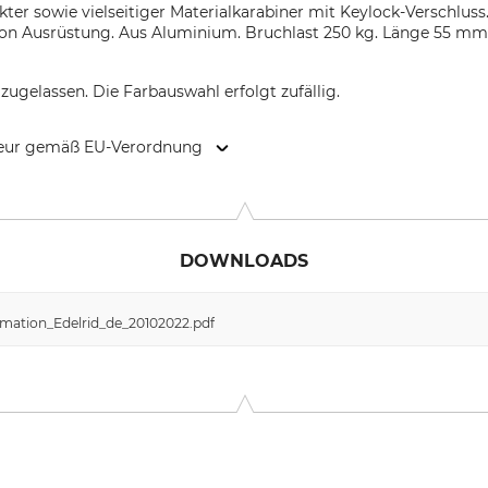
kter sowie vielseitiger Materialkarabiner mit Keylock-Verschluss.
on Ausrüstung. Aus Aluminium. Bruchlast 250 kg. Länge 55 mm
zugelassen. Die Farbauswahl erfolgt zufällig.
kteur gemäß EU-Verordnung
 Weg 66, 88316 Isny, Germany, www.edelrid.com
DOWNLOADS
mation_Edelrid_de_20102022.pdf