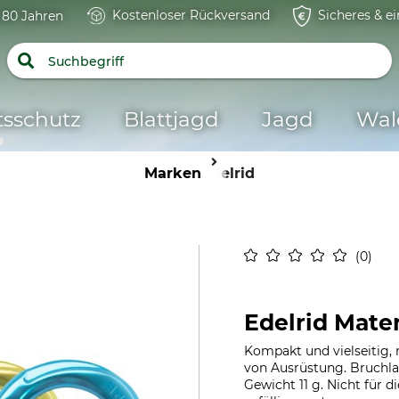
Kostenloser Rückversand
Sicheres & e
t 80 Jahren
tsschutz
Blattjagd
Jagd
Wal
Marken
Edelrid
0
Edelrid Mate
Kompakt und vielseitig,
von Ausrüstung. Bruchl
Gewicht 11 g. Nicht für 