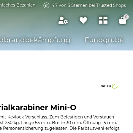
infaches Bezahlen
4.7 von 5 Sternen bei Trusted Shops
0
dbrandbekämpfung
Fundgrube
rialkarabiner Mini-O
 mit Keylock-Verschluss. Zum Befestigen und Verstauen
ast 250 kg. Länge 55 mm. Breite 30 mm. Öffnung 15 mm.
die Personensicherung zugelassen. Die Farbauswahl erfolgt