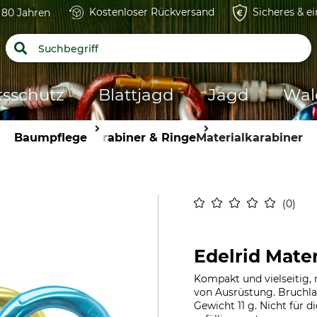
Kostenloser Rückversand
Sicheres & e
t 80 Jahren
tsschutz
Blattjagd
Jagd
Wal
Baumpflege
Karabiner & Ringe
Materialkarabiner
0
Edelrid Mate
Kompakt und vielseitig,
von Ausrüstung. Bruchl
Gewicht 11 g. Nicht für 