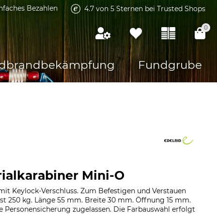
infaches Bezahlen
4.7 von 5 Sternen bei Trusted Shops
0
dbrandbekämpfung
Fundgrube
rialkarabiner Mini-O
 mit Keylock-Verschluss. Zum Befestigen und Verstauen
ast 250 kg. Länge 55 mm. Breite 30 mm. Öffnung 15 mm.
die Personensicherung zugelassen. Die Farbauswahl erfolgt