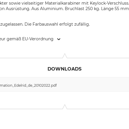
kter sowie vielseitiger Materialkarabiner mit Keylock-Verschluss.
on Ausrüstung. Aus Aluminium. Bruchlast 250 kg. Länge 55 mm
zugelassen. Die Farbauswahl erfolgt zufällig.
kteur gemäß EU-Verordnung
 Weg 66, 88316 Isny, Germany, www.edelrid.com
DOWNLOADS
mation_Edelrid_de_20102022.pdf