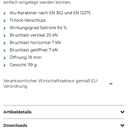
einfach eingelegt werden können.
Alu-Karabiner nach EN 362 und EN 12275
Trilock-Verschluss
Wirkungsgrad Seilrolle 94 %
Bruchlast vertikal 20 kN
Bruchlast horizontal 7 kN
Bruchlast geöffnet 7 kN
Öffnung 19 mm
Gewicht 119 g
Verantwortlicher Wirtschaftsakteur gemäß EU-
Verordnung
Edelrid GmbH & Co. KG, Achener Weg 66, 88316 Isny,
Germany, www.edelrid.com
Artikeldetails
Downloads
Marke
Produkttyp