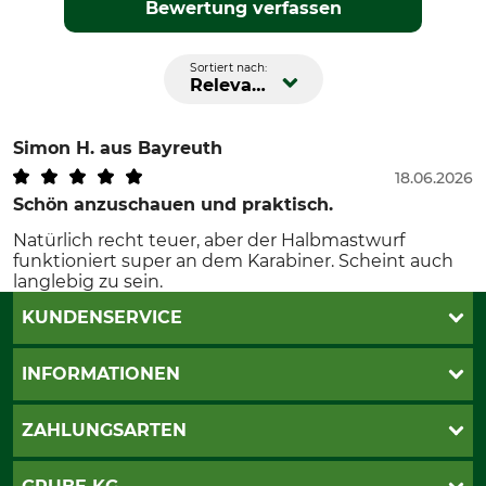
Bewertung verfassen
Sortiert nach:
Relevanz
Simon H.
aus Bayreuth
18.06.2026
Schön anzuschauen und praktisch.
Natürlich recht teuer, aber der Halbmastwurf
funktioniert super an dem Karabiner. Scheint auch
langlebig zu sein.
KUNDENSERVICE
Live-Shopping
INFORMATIONEN
Katalogbestellung
Newsletter-Anmeldung
AGB
ZAHLUNGSARTEN
Kontakt
Impressum
Gewährleistung/Kostenvoranschlag
Datenschutz
PayPal