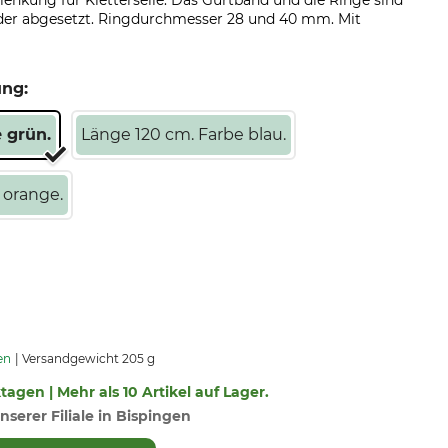
enkung für Kletterseile. Das Gurtband und die Ringe sind
der abgesetzt. Ringdurchmesser 28 und 40 mm. Mit
ung:
 grün.
Länge 120 cm. Farbe blau.
 orange.
en
Versandgewicht 205 g
ktagen | Mehr als 10 Artikel auf Lager.
nserer Filiale in Bispingen