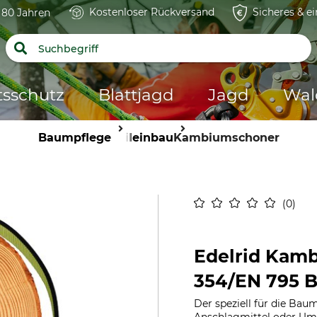
Kostenloser Rückversand
Sicheres & e
t 80 Jahren
tsschutz
Blattjagd
Jagd
Wal
Baumpflege
Seileinbau
Kambiumschoner
0
Edelrid Kamb
354/EN 795 
Der speziell für die Ba