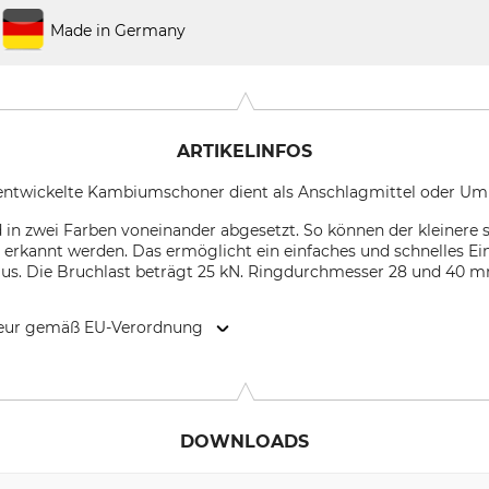
Made in Germany
ARTIKELINFOS
 entwickelte Kambiumschoner dient als Anschlagmittel oder Umle
 in zwei Farben voneinander abgesetzt. So können der kleinere
erkannt werden. Das ermöglicht ein einfaches und schnelles E
. Die Bruchlast beträgt 25 kN. Ringdurchmesser 28 und 40 mm
kteur gemäß EU-Verordnung
 Weg 66, 88316 Isny, Germany, www.edelrid.com
DOWNLOADS