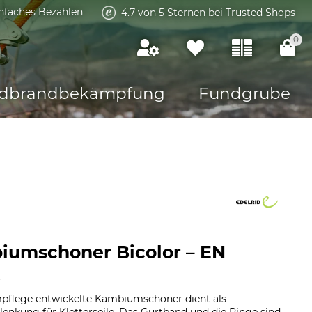
infaches Bezahlen
4.7 von 5 Sternen bei Trusted Shops
0
dbrandbekämpfung
Fundgrube
iumschoner Bicolor – EN
B
umpflege entwickelte Kambiumschoner dient als