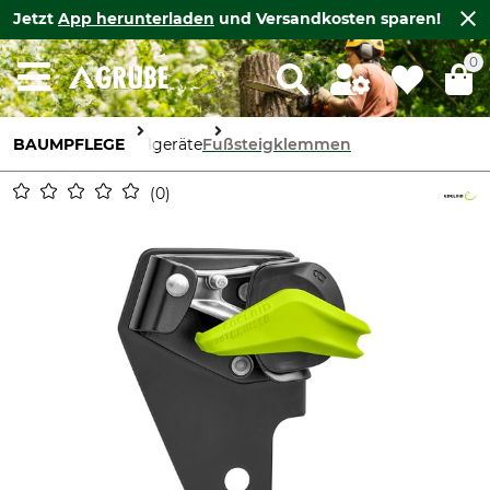
Jetzt
App herunterladen
und Versandkosten sparen!
0
BAUMPFLEGE
Seilgeräte
Fußsteigklemmen
0