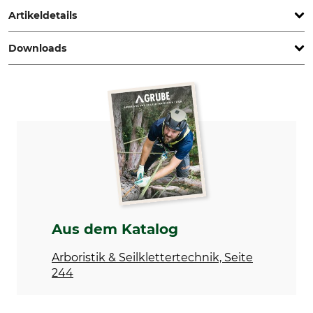
Artikeldetails
Downloads
Marke
Produkttyp
Edelrid
Fußsteigklemme
Bedienungsanleitung | Manual_56-285_intl.pdf
Modellbezeichnung
Tree Cruiser
Aus dem Katalog
Arboristik & Seilklettertechnik, Seite
244